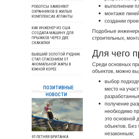
выполнении п
РОБОПСЫ ЗАМЕНЯЮТ
ОХРАННИКОВ В ЖИЛЫХ
монтаже лине
КОМПЛЕКСАХ АТЛАНТЫ
создании проек
КАК ИНЖЕНЕР ИЗ США
Подобные инженерны
СОЗДАЛА МАШИНУ ДЛЯ
строительных, монт
ПРЫЖКОВ ЧЕРЕЗ ДВЕ
СКАКАЛКИ
Для чего 
БЫВШИЙ ЗОЛОТОЙ РУДНИК
СТАЛ СПАСЕНИЕМ ОТ
Среди основных пр
АНОМАЛЬНОЙ ЖАРЫ В
ЮЖНОЙ КОРЕЕ
объектов, можно вы
выбор подходя
ПОЗИТИВНЫЕ
место на учас
НОВОСТИ
разработанным
получение раз
необходимо пр
это основной 
объектов. Без
незаконным;
97-ЛЕТНЯЯ БРИТАНКА