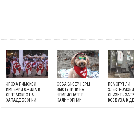
ЭПОХА РИМСКОЙ
СОБАКИ-СЁРФЕРЫ
ПОМОГУТ ЛИ
ИМПЕРИИ ОЖИЛА В
ВЫСТУПИЛИ НА
ЭЛЕКТРОМОБ
СЕЛЕ МОКРО НА
ЧЕМПИОНАТЕ В
СНИЗИТЬ ЗАГ
ЗАПАДЕ БОСНИИ
КАЛИФОРНИИ
ВОЗДУХА В Д
: