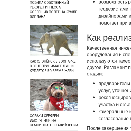
возможность р
ПОБИЛА СОБСТВЕННЫЙ
РЕКОРД ГИННЕССА,
геодезистами 
СОВЕРШИВ ПОЛЁТ НА КРЫЛЕ
дизайнерами и
БИПЛАНА
помогает при 
Как реали
Качественная инже
оборудования и спе
используются тахео
КАК СЛОНЁНОК В ЗООПАРКЕ
другое. Регламент 
В ВЕНЕ ПРИНИМАЕТ ДУШ И
КУПАЕТСЯ ВО ВРЕМЯ ЖАРЫ
стадии:
предварительн
услуг, уточнен
рекогносциров
участка и объе
камеральные и
СОБАКИ-СЁРФЕРЫ
согласование 
ВЫСТУПИЛИ НА
ЧЕМПИОНАТЕ В КАЛИФОРНИИ
После завершения т