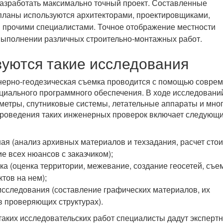
азработать максимально точный проект. Составленные
планы используются архитекторами, проектировщиками,
 прочими специалистами. Точное отображение местности
выполнении различных строительно-монтажных работ.
зуются такие исследования
нерно-геодезическая съемка проводится с помощью совре
циального программного обеспечения. В ходе исследовани
метры, спутниковые системы, летательные аппараты и мно
проведения таких инженерных проверок включает следующ
ая (анализ архивных материалов и техзадания, расчет сто
ие всех нюансов с заказчиком);
ка (оценка территории, межевание, создание геосетей, съе
ктов на нем);
сследования (составление графических материалов, их
в проверяющих структурах).
аких исследовательских работ специалисты дадут эксперт