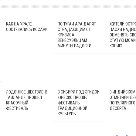
КАК НА УРАЛЕ
ПОПУГАИ АРА ДАРЯТ
ЖИТЕЛИ ОСТР
СОСТЯЗАЛИСЬ КОСАРИ
СТРАДАЮЩИМ ОТ
ПАСХИ НАДЕ
КРИЗИСА
ОБМЕНЯТЬ СВ
ВЕНЕСУЭЛЬЦАМ
СТАТУЮ МОАИ
МИНУТЫ РАДОСТИ
КОПИЮ
ЛОДОЧНОЕ ШЕСТВИЕ: В
В СИБИРИ ПОД ЭГИДОЙ
В ИНДИЙСКОМ
ТАИЛАНДЕ ПРОШЁЛ
ЮНЕСКО ПРОШЁЛ
ОТМЕТИЛИ ДЕ
КРАСОЧНЫЙ
ФЕСТИВАЛЬ
ПОПУЛЯРНОГО
ФЕСТИВАЛЬ
ТРАДИЦИОННОЙ
ДЕСЕРТА
КУЛЬТУРЫ