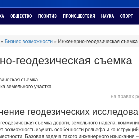
КА
ОБЩЕСТВО
ПОЗИТИВ
ПРОИСШЕСТВИЯ
НАУКА
СПОРТ
»
Бизнес возможности
»
Инженерно-геодезическая съемка
но-геодезическая съемка
ка земельного участка
на правах 
ачение геодезических исследов
еодезическая съемка дороги, земельного надела, коммуни
ет возможность изучить особенности рельефа и конструкций
естности. Базовая задача такого инженерного изыскания –