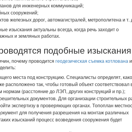
ланов для инженерных коммуникаций;
йных сооружений;
тов железных дорог, автомагистралей, метрополитена и т. 
е изыскания актуальны всегда, когда речь заходит о
ажных и земляных работах.
проводятся подобные изыскания
ичин, почему проводится
геодезическая съемка котлована
и
делить:
щего места под конструкцию. Специалисты определят, как
тке расположено так, чтобы готовый объект соответствовал
 нормам (расстояние до ЛЭП, других конструкций и пр.);
решительных документов. Для организации строительных р
ойти экспертизу в проверяющих органах. Топоплан местнос
документ для получения разрешения на монтаж различных
 таких изысканий процесс возведения сооружения будет