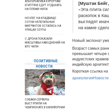
АЛЬТЕРНАТИВА КУРОРТАМ:
[Муштак Бейг
ЕГИПТЯНЕ ЕДУТ ОТДЫХАТЬ
«Эта плита сил
НА ПЛЯЖИ НИЛА
раскопок в Ка
НОЧЛЕГ НА КЛАДБИЩЕ:
выглядят инач
СОТНИ НЕЛЕГАЛЬНЫХ
МИГРАНТОВ ОСТАЛИСЬ НА
на камне сдела
УЛИЦАХ СЕУТЫ
С ДРОНА ПОКАЗАЛИ
Новый экспонат уже 
МАСШТАБЫ НАВОДНЕНИЙ НА
ЮГЕ ЧИЛИ
Возраст самых ранн
превышает четыре с
индуистских храмов
ПОЗИТИВНЫЕ
индийскую архитект
НОВОСТИ
Короткая ссылка на 
археология
Новости
СОБАКИ-СЁРФЕРЫ
ВЫСТУПИЛИ НА
ЧЕМПИОНАТЕ В КАЛИФОРНИИ