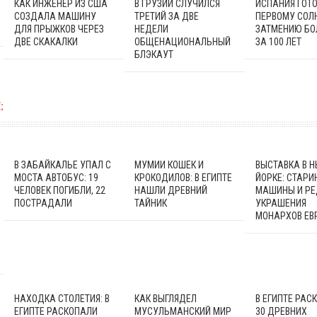
КАК ИНЖЕНЕР ИЗ США
В ГРУЗИИ СЛУЧИЛСЯ
ИСПАНИЯ ГОТО
СОЗДАЛА МАШИНУ
ТРЕТИЙ ЗА ДВЕ
ПЕРВОМУ СОЛ
ДЛЯ ПРЫЖКОВ ЧЕРЕЗ
НЕДЕЛИ
ЗАТМЕНИЮ БО
ДВЕ СКАКАЛКИ
ОБЩЕНАЦИОНАЛЬНЫЙ
ЗА 100 ЛЕТ
БЛЭКАУТ
:
В ЗАБАЙКАЛЬЕ УПАЛ С
МУМИИ КОШЕК И
ВЫСТАВКА В Н
МОСТА АВТОБУС: 19
КРОКОДИЛОВ: В ЕГИПТЕ
ЙОРКЕ: СТАРИ
ЧЕЛОВЕК ПОГИБЛИ, 22
НАШЛИ ДРЕВНИЙ
МАШИНЫ И РЕ
ПОСТРАДАЛИ
ТАЙНИК
УКРАШЕНИЯ
МОНАРХОВ ЕВ
НАХОДКА СТОЛЕТИЯ: В
КАК ВЫГЛЯДЕЛ
В ЕГИПТЕ РАС
ЕГИПТЕ РАСКОПАЛИ
МУСУЛЬМАНСКИЙ МИР
30 ДРЕВНИХ