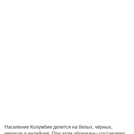
Население Колумбии делится на белых, чёрных,
метисов и индейцев. При этом аборигены составляют