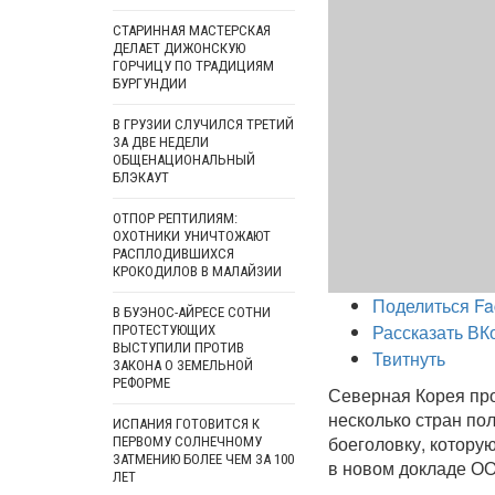
СТАРИННАЯ МАСТЕРСКАЯ
ДЕЛАЕТ ДИЖОНСКУЮ
ГОРЧИЦУ ПО ТРАДИЦИЯМ
БУРГУНДИИ
В ГРУЗИИ СЛУЧИЛСЯ ТРЕТИЙ
ЗА ДВЕ НЕДЕЛИ
ОБЩЕНАЦИОНАЛЬНЫЙ
БЛЭКАУТ
ОТПОР РЕПТИЛИЯМ:
ОХОТНИКИ УНИЧТОЖАЮТ
РАСПЛОДИВШИХСЯ
КРОКОДИЛОВ В МАЛАЙЗИИ
Поделиться Fa
В БУЭНОС-АЙРЕСЕ СОТНИ
Рассказать ВК
ПРОТЕСТУЮЩИХ
ВЫСТУПИЛИ ПРОТИВ
Твитнуть
ЗАКОНА О ЗЕМЕЛЬНОЙ
РЕФОРМЕ
Северная Корея про
несколько стран по
ИСПАНИЯ ГОТОВИТСЯ К
боеголовку, котору
ПЕРВОМУ СОЛНЕЧНОМУ
ЗАТМЕНИЮ БОЛЕЕ ЧЕМ ЗА 100
в новом докладе О
ЛЕТ