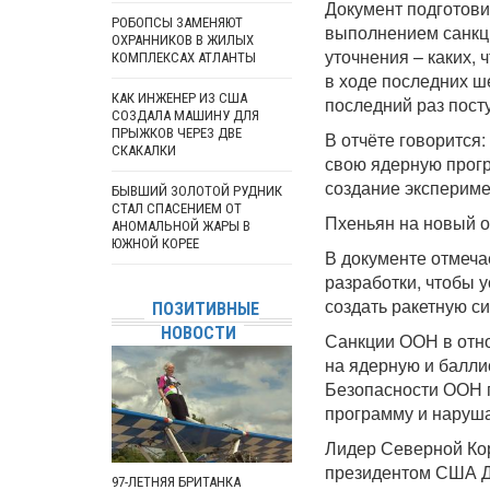
Документ подготови
РОБОПСЫ ЗАМЕНЯЮТ
выполнением санкци
ОХРАННИКОВ В ЖИЛЫХ
уточнения – каких,
КОМПЛЕКСАХ АТЛАНТЫ
в ходе последних ш
КАК ИНЖЕНЕР ИЗ США
последний раз посту
СОЗДАЛА МАШИНУ ДЛЯ
ПРЫЖКОВ ЧЕРЕЗ ДВЕ
В отчёте говорится
СКАКАЛКИ
свою ядерную прогр
создание экспериме
БЫВШИЙ ЗОЛОТОЙ РУДНИК
СТАЛ СПАСЕНИЕМ ОТ
Пхеньян на новый о
АНОМАЛЬНОЙ ЖАРЫ В
ЮЖНОЙ КОРЕЕ
В документе отмеча
разработки, чтобы 
создать ракетную си
ПОЗИТИВНЫЕ
НОВОСТИ
Санкции ООН в отно
на ядерную и балли
Безопасности ООН 
программу и наруша
Лидер Северной Кор
президентом США Д
97-ЛЕТНЯЯ БРИТАНКА