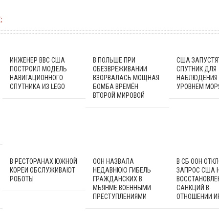
:
ИНЖЕНЕР ВВС США
В ПОЛЬШЕ ПРИ
США ЗАПУСТЯ
ПОСТРОИЛ МОДЕЛЬ
ОБЕЗВРЕЖИВАНИИ
СПУТНИК ДЛЯ
НАВИГАЦИОННОГО
ВЗОРВАЛАСЬ МОЩНАЯ
НАБЛЮДЕНИЯ
СПУТНИКА ИЗ LEGO
БОМБА ВРЕМЁН
УРОВНЕМ МОР
ВТОРОЙ МИРОВОЙ
В РЕСТОРАНАХ ЮЖНОЙ
ООН НАЗВАЛА
В СБ ООН ОТК
КОРЕИ ОБСЛУЖИВАЮТ
НЕДАВНЮЮ ГИБЕЛЬ
ЗАПРОС США 
РОБОТЫ
ГРАЖДАНСКИХ В
ВОССТАНОВЛЕ
МЬЯНМЕ ВОЕННЫМИ
САНКЦИЙ В
ПРЕСТУПЛЕНИЯМИ
ОТНОШЕНИИ И