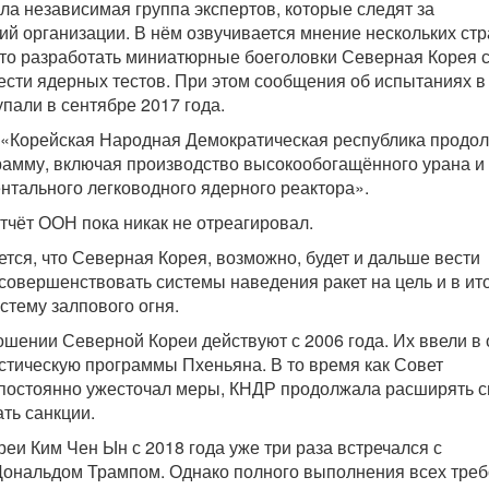
ла независимая группа экспертов, которые следят за
й организации. В нём озвучивается мнение нескольких стр
 что разработать миниатюрные боеголовки Северная Корея 
ести ядерных тестов. При этом сообщения об испытаниях в
пали в сентябре 2017 года.
: «Корейская Народная Демократическая республика продо
амму, включая производство высокообогащённого урана и
нтального легководного ядерного реактора».
тчёт ООН пока никак не отреагировал.
ется, что Северная Корея, возможно, будет и дальше вести
усовершенствовать системы наведения ракет на цель и в ит
стему залпового огня.
шении Северной Кореи действуют с 2006 года. Их ввели в 
стическую программы Пхеньяна. В то время как Совет
постоянно ужесточал меры, КНДР продолжала расширять 
ть санкции.
еи Ким Чен Ын с 2018 года уже три раза встречался с
ональдом Трампом. Однако полного выполнения всех тре