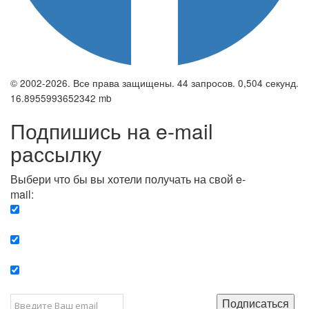
© 2002-2026. Все права защищены. 44 запросов. 0,504 секунд.
16.8955993652342 mb
Подпишись на e-mail
рассылку
Выбери что бы вы хотели получать на свой e-
mail:
Вечерняя. Каждый вечер вы получаете список
сюжетов, о важных и ключевых событиях в мире.
Еженедельная. Вы получаете полную картину о
событиях недели.
Позитив. Вы получается список сюжетов, которые
подарят вам позитивные эмоции и улучшат ваш сон.
Подписаться