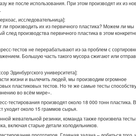
зу же после использования. При этом производят их из но
.
ерхоас, исследовательница]:
ит ли производить их из первичного пластика? Можем ли мы
ый след производства первичного пластика в этом конкретн
ресс-тестов не перерабатывают из-за проблем с сортировк
жением. Большую часть такого мусора сжигают или отпра
ссор Эдинбургского университета]:
пасти жизни и вылечить людей, мы производим огромное
овых пластиковых тестов. Но те же самые тесты способств
знению во всём мире».
есс-тестирования производят около 18 000 тонн пластика. 
ст уходит около 15 граммов сырья.
ной жевательной резинки, команда также произвела тесты
ика, включая старые детали холодильников.
тестирование прототипов. Главная задача – добиться того,