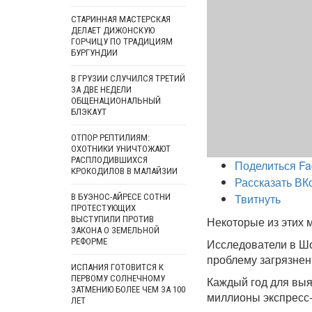
СТАРИННАЯ МАСТЕРСКАЯ
ДЕЛАЕТ ДИЖОНСКУЮ
ГОРЧИЦУ ПО ТРАДИЦИЯМ
БУРГУНДИИ
В ГРУЗИИ СЛУЧИЛСЯ ТРЕТИЙ
ЗА ДВЕ НЕДЕЛИ
ОБЩЕНАЦИОНАЛЬНЫЙ
БЛЭКАУТ
ОТПОР РЕПТИЛИЯМ:
ОХОТНИКИ УНИЧТОЖАЮТ
РАСПЛОДИВШИХСЯ
Поделиться Fa
КРОКОДИЛОВ В МАЛАЙЗИИ
Рассказать ВК
Твитнуть
В БУЭНОС-АЙРЕСЕ СОТНИ
ПРОТЕСТУЮЩИХ
ВЫСТУПИЛИ ПРОТИВ
Некоторые из этих 
ЗАКОНА О ЗЕМЕЛЬНОЙ
РЕФОРМЕ
Исследователи в Ш
проблему загрязне
ИСПАНИЯ ГОТОВИТСЯ К
ПЕРВОМУ СОЛНЕЧНОМУ
Каждый год для выя
ЗАТМЕНИЮ БОЛЕЕ ЧЕМ ЗА 100
миллионы экспресс-
ЛЕТ