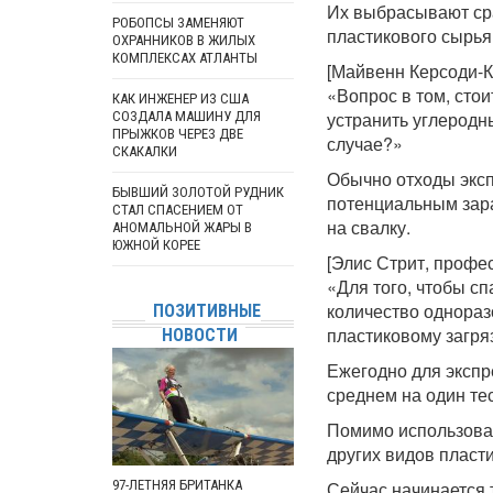
Их выбрасывают сра
РОБОПСЫ ЗАМЕНЯЮТ
пластикового сырья
ОХРАННИКОВ В ЖИЛЫХ
КОМПЛЕКСАХ АТЛАНТЫ
[Майвенн Керсоди-К
«Вопрос в том, сто
КАК ИНЖЕНЕР ИЗ США
устранить углеродн
СОЗДАЛА МАШИНУ ДЛЯ
ПРЫЖКОВ ЧЕРЕЗ ДВЕ
случае?»
СКАКАЛКИ
Обычно отходы эксп
БЫВШИЙ ЗОЛОТОЙ РУДНИК
потенциальным зара
СТАЛ СПАСЕНИЕМ ОТ
на свалку.
АНОМАЛЬНОЙ ЖАРЫ В
ЮЖНОЙ КОРЕЕ
[Элис Стрит, профе
«Для того, чтобы с
количество однораз
ПОЗИТИВНЫЕ
пластиковому загря
НОВОСТИ
Ежегодно для экспр
среднем на один те
Помимо использован
других видов пласт
97-ЛЕТНЯЯ БРИТАНКА
Сейчас начинается 