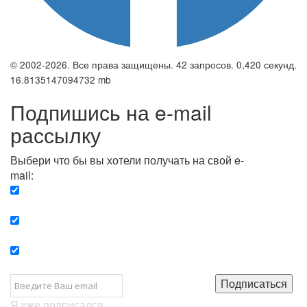
© 2002-2026. Все права защищены. 42 запросов. 0,420 секунд.
16.8135147094732 mb
Подпишись на e-mail
рассылку
Выбери что бы вы хотели получать на свой e-
mail:
Вечерняя. Каждый вечер вы получаете список
сюжетов, о важных и ключевых событиях в мире.
Еженедельная. Вы получаете полную картину о
событиях недели.
Позитив. Вы получается список сюжетов, которые
подарят вам позитивные эмоции и улучшат ваш сон.
Подписаться
Я уже подписался...