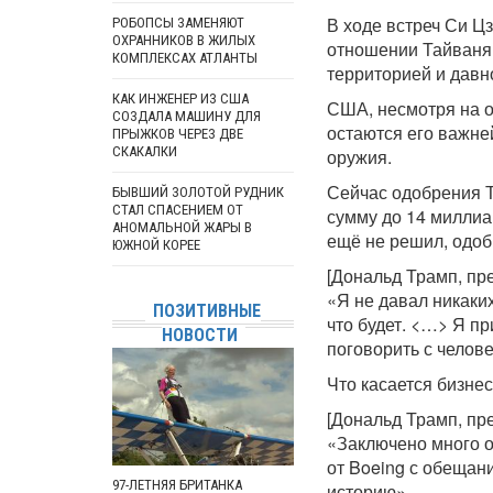
В ходе встреч Си Ц
РОБОПСЫ ЗАМЕНЯЮТ
ОХРАННИКОВ В ЖИЛЫХ
отношении Тайваня 
КОМПЛЕКСАХ АТЛАНТЫ
территорией и давн
КАК ИНЖЕНЕР ИЗ США
США, несмотря на 
СОЗДАЛА МАШИНУ ДЛЯ
остаются его важн
ПРЫЖКОВ ЧЕРЕЗ ДВЕ
СКАКАЛКИ
оружия.
Сейчас одобрения Т
БЫВШИЙ ЗОЛОТОЙ РУДНИК
СТАЛ СПАСЕНИЕМ ОТ
сумму до 14 миллиа
АНОМАЛЬНОЙ ЖАРЫ В
ещё не решил, одобр
ЮЖНОЙ КОРЕЕ
[Дональд Трамп, пр
«Я не давал никаких
ПОЗИТИВНЫЕ
что будет. <…> Я п
НОВОСТИ
поговорить с челове
Что касается бизне
[Дональд Трамп, пр
«Заключено много о
от Boeing с обещан
97-ЛЕТНЯЯ БРИТАНКА
историю».