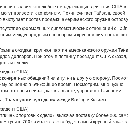
зиньпин заявил, что любые ненадлежащие действия США в
могут привести к конфликту. Пекин считает Тайвань своей
о выступает против продажи американского оружия острову
отсутствие формальных дипломатических отношений с Тайв
ейшим международным спонсором и крупнейшим поставщи
рампа ожидает крупная партия американского оружия Тай
рдов долларов. При этом в пятницу президент США сказал,
ит ли сделку.
езидент США]:
 конкретных обещаний ни в ту, ни в другую сторону. Посмо
риму решение в ближайшее время. Посмотрим. Мне нужно
ком, который сейчас, как вы знаете, управляет Тайванем».
са, Трамп упомянул сделку между Boeing и Китаем.
езидент США]:
тличных торговых сделок, включая поставку более 200 сам
ием купить 750 самолетов. Это будет самый крупный заказ з