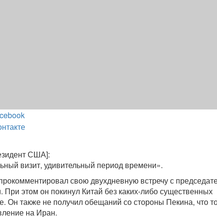
cebook
онтакте
езидент США]:
ьный визит, удивительный период времени».
прокомментировал свою двухдневную встречу с председат
 При этом он покинул Китай без каких-либо существенных
е. Он также не получил обещаний со стороны Пекина, что т
вление на Иран.