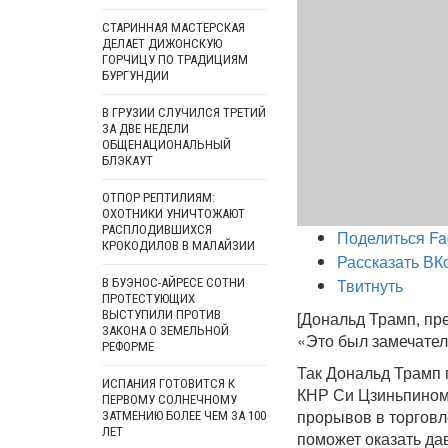
СТАРИННАЯ МАСТЕРСКАЯ
ДЕЛАЕТ ДИЖОНСКУЮ
ГОРЧИЦУ ПО ТРАДИЦИЯМ
БУРГУНДИИ
В ГРУЗИИ СЛУЧИЛСЯ ТРЕТИЙ
ЗА ДВЕ НЕДЕЛИ
ОБЩЕНАЦИОНАЛЬНЫЙ
БЛЭКАУТ
ОТПОР РЕПТИЛИЯМ:
ОХОТНИКИ УНИЧТОЖАЮТ
РАСПЛОДИВШИХСЯ
Поделиться Fa
КРОКОДИЛОВ В МАЛАЙЗИИ
Рассказать ВК
Твитнуть
В БУЭНОС-АЙРЕСЕ СОТНИ
ПРОТЕСТУЮЩИХ
ВЫСТУПИЛИ ПРОТИВ
[Дональд Трамп, пр
ЗАКОНА О ЗЕМЕЛЬНОЙ
«Это был замечател
РЕФОРМЕ
Так Дональд Трамп 
ИСПАНИЯ ГОТОВИТСЯ К
КНР Си Цзиньпином.
ПЕРВОМУ СОЛНЕЧНОМУ
прорывов в торговл
ЗАТМЕНИЮ БОЛЕЕ ЧЕМ ЗА 100
ЛЕТ
поможет оказать да