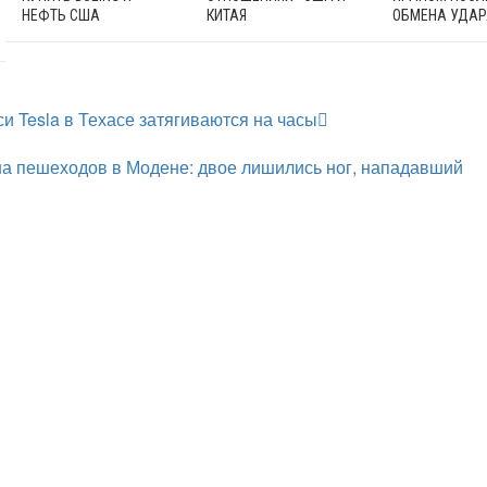
НЕФТЬ США
КИТАЯ
ОБМЕНА УДА
и Tesla в Техасе затягиваются на часы
а пешеходов в Модене: двое лишились ног, нападавший