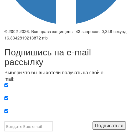
© 2002-2026. Все права защищены. 43 запросов. 0,346 секунд.
16.8342819213872 mb
Подпишись на e-mail
рассылку
Выбери что бы вы хотели получать на свой e-
mail:
Вечерняя. Каждый вечер вы получаете список
сюжетов, о важных и ключевых событиях в мире.
Еженедельная. Вы получаете полную картину о
событиях недели.
Позитив. Вы получается список сюжетов, которые
подарят вам позитивные эмоции и улучшат ваш сон.
Подписаться