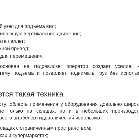
й узел для подъёма вил;
чивающую вертикальное движение;
ата паллет;
жной привод;
 для перемещения.
снован на гидравлике: оператор создает усилие, к
тему подъема и позволяет поднимать груз без исполь
ется такая техника
оту, область применения у оборудования довольно широк
не только на складах, но и в небольших производст
сего штабелер гидравлический используют:
кладах с ограниченным пространством;
ках и супермаркетах;