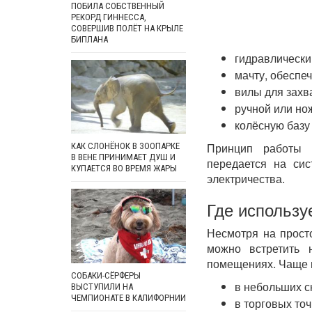
ПОБИЛА СОБСТВЕННЫЙ
РЕКОРД ГИННЕССА,
СОВЕРШИВ ПОЛЁТ НА КРЫЛЕ
БИПЛАНА
гидравлически
мачту, обеспе
вилы для захв
ручной или но
колёсную базу
Принцип работы о
КАК СЛОНЁНОК В ЗООПАРКЕ
В ВЕНЕ ПРИНИМАЕТ ДУШ И
передается на сис
КУПАЕТСЯ ВО ВРЕМЯ ЖАРЫ
электричества.
Где использу
Несмотря на прост
можно встретить 
помещениях. Чаще в
СОБАКИ-СЁРФЕРЫ
в небольших с
ВЫСТУПИЛИ НА
ЧЕМПИОНАТЕ В КАЛИФОРНИИ
в торговых точ