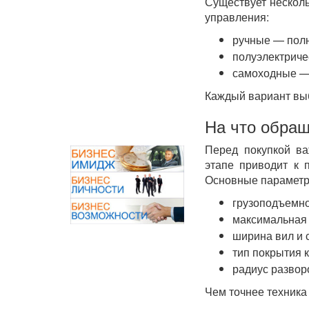
Существует несколь
управления:
ручные — полн
полуэлектриче
самоходные — 
Каждый вариант выб
На что обра
Перед покупкой ва
этапе приводит к 
Основные параметр
грузоподъемнос
максимальная
ширина вил и 
тип покрытия к
радиус развор
Чем точнее техника