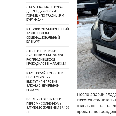
СТАРИННАЯ МАСТЕРСКАЯ
ДЕЛАЕТ ДИЖОНСКУЮ
ГОРЧИЦУ ПО ТРАДИЦИЯМ
БУРГУНДИИ
В ГРУЗИИ СЛУЧИЛСЯ ТРЕТИЙ
ЗА ДВЕ НЕДЕЛИ
ОБЩЕНАЦИОНАЛЬНЫЙ
БЛЭКАУТ
ОТПОР РЕПТИЛИЯМ:
ОХОТНИКИ УНИЧТОЖАЮТ
РАСПЛОДИВШИХСЯ
КРОКОДИЛОВ В МАЛАЙЗИИ
В БУЭНОС-АЙРЕСЕ СОТНИ
ПРОТЕСТУЮЩИХ
ВЫСТУПИЛИ ПРОТИВ
ЗАКОНА О ЗЕМЕЛЬНОЙ
РЕФОРМЕ
После аварии владе
кажется сомнительн
ИСПАНИЯ ГОТОВИТСЯ К
ПЕРВОМУ СОЛНЕЧНОМУ
отдельное направ
ЗАТМЕНИЮ БОЛЕЕ ЧЕМ ЗА 100
продать повреждённ
ЛЕТ