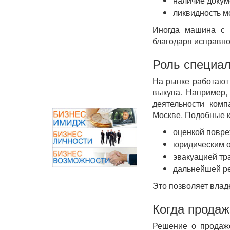
наличие докум
ликвидность м
Иногда машина с 
благодаря исправно
Роль специа
На рынке работают 
выкупа. Например
деятельности ком
Москве. Подобные 
оценкой повр
юридическим 
эвакуацией тр
дальнейшей ре
Это позволяет влад
Когда продаж
Решение о продаже