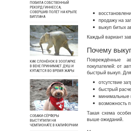
ПОБИЛА СОБСТВЕННЫЙ
РЕКОРД ГИННЕССА,
восстановлени
СОВЕРШИВ ПОЛЁТ НА КРЫЛЕ
БИПЛАНА
продажу на за
выкуп битых а
Каждый вариант зав
Почему выкуп
Повреждённые ав
КАК СЛОНЁНОК В ЗООПАРКЕ
покупателей: от ав
В ВЕНЕ ПРИНИМАЕТ ДУШ И
КУПАЕТСЯ ВО ВРЕМЯ ЖАРЫ
быстрый выкуп. Для
отсутствие зат
быстрый расче
минимальные 
возможность п
Такая схема особе
СОБАКИ-СЁРФЕРЫ
выше ожиданий.
ВЫСТУПИЛИ НА
ЧЕМПИОНАТЕ В КАЛИФОРНИИ