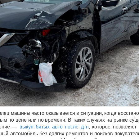
лец машины часто оказывается в ситуации, когда восстан
ым по цене или по времени. В таких случаях на рынке сущ
ление —
выкуп битых авто после дтп
, которое позволяет
ый автомобиль без долгих ремонтов и поисков покупател