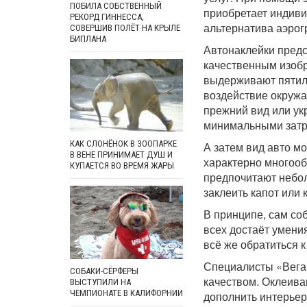
ПОБИЛА СОБСТВЕННЫЙ
приобретает индиви
РЕКОРД ГИННЕССА,
альтернатива аэрог
СОВЕРШИВ ПОЛЁТ НА КРЫЛЕ
БИПЛАНА
Автонаклейки предс
качественным изоб
выдерживают пятиле
воздействие окружа
прежний вид или укр
минимальными затр
КАК СЛОНЁНОК В ЗООПАРКЕ
А затем вид авто м
В ВЕНЕ ПРИНИМАЕТ ДУШ И
характерно многооб
КУПАЕТСЯ ВО ВРЕМЯ ЖАРЫ
предпочитают небол
заклеить капот или 
В принципе, сам со
всех достаёт умени
всё же обратиться к
Специалисты «Вега 
СОБАКИ-СЁРФЕРЫ
качеством. Оклеива
ВЫСТУПИЛИ НА
ЧЕМПИОНАТЕ В КАЛИФОРНИИ
дополнить интерьер