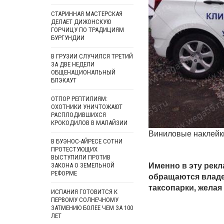
СТАРИННАЯ МАСТЕРСКАЯ
ДЕЛАЕТ ДИЖОНСКУЮ
ГОРЧИЦУ ПО ТРАДИЦИЯМ
БУРГУНДИИ
В ГРУЗИИ СЛУЧИЛСЯ ТРЕТИЙ
ЗА ДВЕ НЕДЕЛИ
ОБЩЕНАЦИОНАЛЬНЫЙ
БЛЭКАУТ
ОТПОР РЕПТИЛИЯМ:
ОХОТНИКИ УНИЧТОЖАЮТ
РАСПЛОДИВШИХСЯ
КРОКОДИЛОВ В МАЛАЙЗИИ
Виниловые наклейки
В БУЭНОС-АЙРЕСЕ СОТНИ
ПРОТЕСТУЮЩИХ
ВЫСТУПИЛИ ПРОТИВ
Именно в эту рек
ЗАКОНА О ЗЕМЕЛЬНОЙ
РЕФОРМЕ
обращаются владе
таксопарки, жела
ИСПАНИЯ ГОТОВИТСЯ К
ПЕРВОМУ СОЛНЕЧНОМУ
ЗАТМЕНИЮ БОЛЕЕ ЧЕМ ЗА 100
ЛЕТ