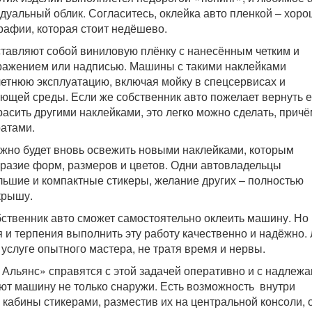
дуальный облик. Согласитесь, оклейка авто пленкой – хор
рафии, которая стоит недёшево.
тавляют собой виниловую плёнку с нанесённым четким и
ражением или надписью. Машины с такими наклейками
тнюю эксплуатацию, включая мойку в спецсервисах и
ющей среды. Если же собственник авто пожелает вернуть 
асить другими наклейками, это легко можно сделать, причё
атами.
ожно будет вновь освежить новыми наклейками, которым
разие форм, размеров и цветов. Одни автовладельцы
ьшие и компактные стикеры, желание других – полностью
крышу.
бственник авто сможет самостоятельно оклеить машину. Но 
я и терпения выполнить эту работу качественно и надёжно.
 услуге опытного мастера, не тратя время и нервы.
Альянс» справятся с этой задачей оперативно и с надлеж
ют машину не только снаружи. Есть возможность внутри
 кабины стикерами, разместив их на центральной консоли, 