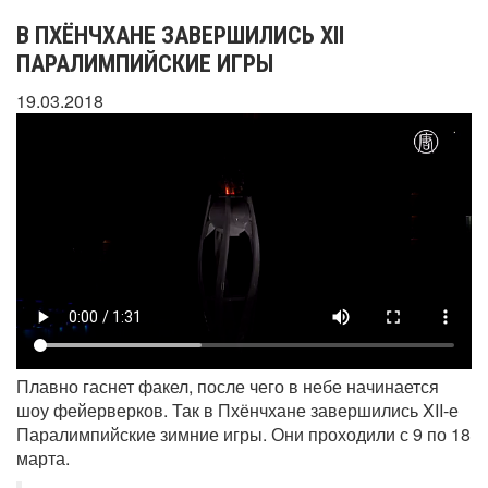
В ПХЁНЧХАНЕ ЗАВЕРШИЛИСЬ XII
ПАРАЛИМПИЙСКИЕ ИГРЫ
19.03.2018
Плавно гаснет факел, после чего в небе начинается
шоу фейерверков. Так в Пхёнчхане завершились XII-е
Паралимпийские зимние игры. Они проходили с 9 по 18
марта.