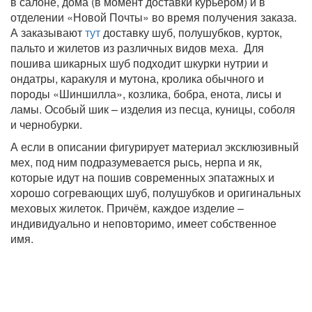
в салоне, дома (в момент доставки курьером) и в
отделении «Новой Почты» во время получения заказа.
А заказывают
тут
доставку шуб, полушубков, курток,
пальто и жилетов из различных видов меха. Для
пошива шикарных шуб подходит шкурки нутрии и
ондатры, каракуля и мутона, кролика обычного и
породы «Шиншилла», козлика, бобра, енота, лисы и
ламы. Особый шик – изделия из песца, куницы, соболя
и чернобурки.
А если в описании фигурирует материал эксклюзивный
мех, под ним подразумевается рысь, нерпа и як,
которые идут на пошив современных эпатажных и
хорошо согревающих шуб, полушубков и оригинальных
меховых жилеток. Причём, каждое изделие –
индивидуально и неповторимо, имеет собственное
имя.