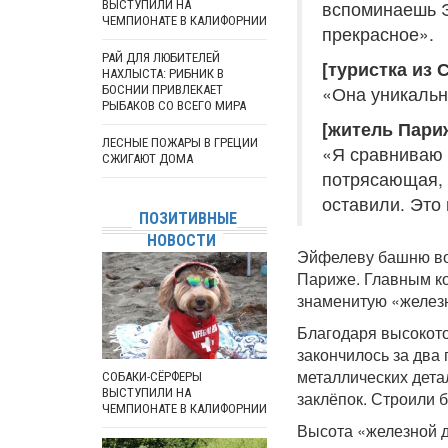
вспоминаешь Э
ВЫСТУПИЛИ НА
ЧЕМПИОНАТЕ В КАЛИФОРНИИ
прекрасное».
РАЙ ДЛЯ ЛЮБИТЕЛЕЙ
[туристка из 
НАХЛЫСТА: РИБНИК В
«Она уникальн
БОСНИИ ПРИВЛЕКАЕТ
РЫБАКОВ СО ВСЕГО МИРА
[житель Пари
ЛЕСНЫЕ ПОЖАРЫ В ГРЕЦИИ
«Я сравниваю 
СЖИГАЮТ ДОМА
потрясающая, 
оставили. Это
ПОЗИТИВНЫЕ
НОВОСТИ
Эйфелеву башню воз
Париже. Главным ко
знаменитую «желез
Благодаря высокот
закончилось за два 
металлических дета
СОБАКИ-СЁРФЕРЫ
ВЫСТУПИЛИ НА
заклёпок. Строили 
ЧЕМПИОНАТЕ В КАЛИФОРНИИ
Высота «железной 