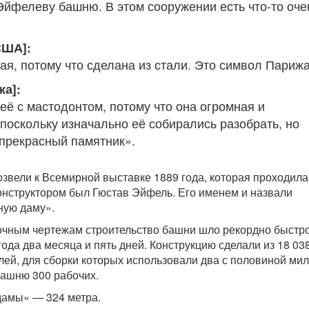
йфелеву башню. В этом сооружении есть что-то оче
США]:
ая, потому что сделана из стали. Это символ Парижа
жа]:
её с мастодонтом, потому что она огромная и
поскольку изначально её собирались разобрать, но
 прекрасный памятник».
вели к Всемирной выставке 1889 года, которая проходила
нструктором был Гюстав Эйфель. Его именем и назвали
ную даму».
очным чертежам строительство башни шло рекордно быстро
года два месяца и пять дней. Конструкцию сделали из 18 03
лей, для сборки которых использовали два с половиной ми
башню 300 рабочих.
дамы» — 324 метра.