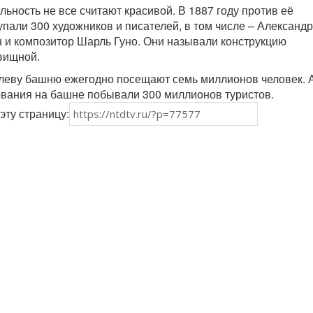
ьность не все считают красивой. В 1887 году против её
упали 300 художников и писателей, в том числе – Александ
н и композитор Шарль Гуно. Они называли конструкцию
вищной.
леву башню ежегодно посещают семь миллионов человек. А
вания на башне побывали 300 миллионов туристов.
эту страницу: