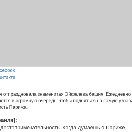
cebook
онтакте
ия отпраздновала знаменитая Эйфелева башня. Ежедневно 
ются в огромную очередь, чтобы подняться на самую узна
ость Парижа.
раиля]:
 достопримечательность. Когда думаешь о Париже,