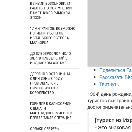
В ЛИВИИ ВОЗОБНОВИЛИ
РАБОТЫ ПО СОХРАНЕНИЮ
ПАМЯТНИКОВ РИМСКОЙ
ЭПОХИ
17 МИГРАНТОВ, ВОЗМОЖНО,
ПОГИБЛИ У БЕРЕГОВ
ИСПАНСКОГО ОСТРОВА
МАЛЬОРКА
ДО 87 ВОЗРОСЛО ЧИСЛО
ЖЕРТВ НАВОДНЕНИЙ В
ИНДИЙСКОМ АССАМЕ
Поделиться Fa
ДЕРЕВНЯ В ЭСТОНИИ НА
Рассказать ВК
ОДИН ДЕНЬ В ГОДУ
Твитнуть
ПРЕВРАЩАЕТСЯ В
СИМВОЛИЧЕСКОЕ
КОРОЛЕВСТВО
130-й день рожден
туристов выстраива
ГОРИЛЛЕ В КАЛИФОРНИИ
достопримечательн
СДЕЛАЛИ
МАСТОИДЭКТОМИЮ: ЭТО
ПЕРВАЯ ТАКАЯ ОПЕРАЦИЯ
[турист из Из
«Это знаковая
СОБАКИ-СЁРФЕРЫ