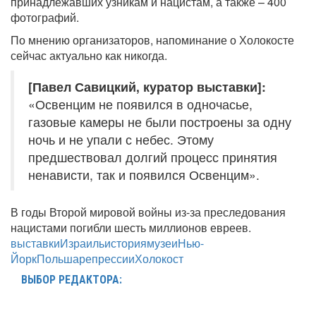
принадлежавших узникам и нацистам, а также – 400
фотографий.
По мнению организаторов, напоминание о Холокосте
сейчас актуально как никогда.
[Павел Савицкий, куратор выставки]:
«Освенцим не появился в одночасье,
газовые камеры не были построены за одну
ночь и не упали с небес. Этому
предшествовал долгий процесс принятия
ненависти, так и появился Освенцим».
В годы Второй мировой войны из-за преследования
нацистами погибли шесть миллионов евреев.
выставки
Израиль
история
музеи
Нью-
Йорк
Польша
репрессии
Холокост
ВЫБОР РЕДАКТОРА: