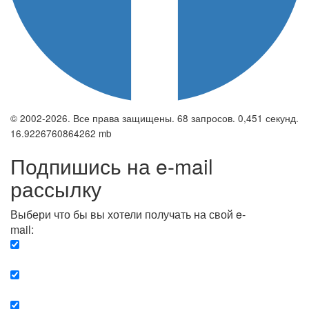
© 2002-2026. Все права защищены. 68 запросов. 0,451 секунд.
16.9226760864262 mb
Подпишись на e-mail
рассылку
Выбери что бы вы хотели получать на свой e-
mail:
Вечерняя. Каждый вечер вы получаете список
сюжетов, о важных и ключевых событиях в мире.
Еженедельная. Вы получаете полную картину о
событиях недели.
Позитив. Вы получается список сюжетов, которые