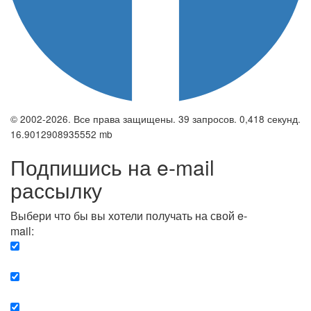
© 2002-2026. Все права защищены. 39 запросов. 0,418 секунд.
16.9012908935552 mb
Подпишись на e-mail
рассылку
Выбери что бы вы хотели получать на свой e-
mail:
Вечерняя. Каждый вечер вы получаете список
сюжетов, о важных и ключевых событиях в мире.
Еженедельная. Вы получаете полную картину о
событиях недели.
Позитив. Вы получается список сюжетов, которые