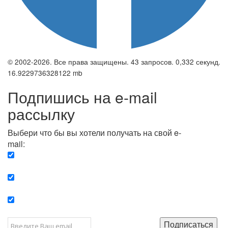
© 2002-2026. Все права защищены. 43 запросов. 0,332 секунд.
16.9229736328122 mb
Подпишись на e-mail
рассылку
Выбери что бы вы хотели получать на свой e-
mail:
Вечерняя. Каждый вечер вы получаете список
сюжетов, о важных и ключевых событиях в мире.
Еженедельная. Вы получаете полную картину о
событиях недели.
Позитив. Вы получается список сюжетов, которые
подарят вам позитивные эмоции и улучшат ваш сон.
Подписаться