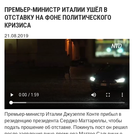
ПРЕМЬЕР-МИНИСТР ИТАЛИИ УШЁЛ В
ОТСТАВКУ НА ФОНЕ ПОЛИТИЧЕСКОГО
КРИЗИСА
21.08.2019
Премьер-министр Италии Джузеппе Конте прибыл в
резиденцию президента Серджо Маттареллы, чтобы
подать прошение об отставке. Покинуть пост он решил
после заявления вице-премьера Маттео Сальвини о