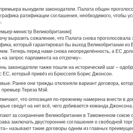
 премьера вынудили законодатели. Палата общин проголос
 графика ратификации соглашения, необходимого, чтобы ус
.
емьер-министр Великобритании]:
хочу выразить сожаление, что Палата снова проголосовала 
афика, который гарантировал бы выход Великобритании из 
ием. Теперь перед нами снова неопределённость, а ЕС дол
ь на запрос парламента на отсрочку».
день законодатели также пошли на исторический шаг – одоб
с ЕС, который привёз из Брюсселя Борис Джонсон.
вые. Ранее они трижды отклоняли вариант договора, кото
 премьер Тереза Мэй.
тмечают, что оппозиция по-прежнему намерена внести в до
орые сведут на нет всё, чего добивается команда Джонсона.
упают за сохранение Великобритании в Таможенном союзе 
рава заключать двусторонние соглашения о свободной торг
та» называют такие договоры одним из главных преимуще