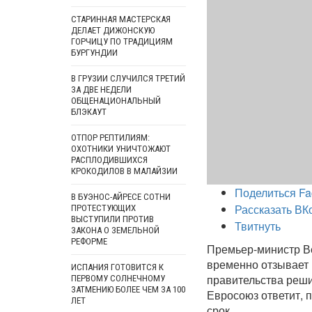
СТАРИННАЯ МАСТЕРСКАЯ
ДЕЛАЕТ ДИЖОНСКУЮ
ГОРЧИЦУ ПО ТРАДИЦИЯМ
БУРГУНДИИ
В ГРУЗИИ СЛУЧИЛСЯ ТРЕТИЙ
ЗА ДВЕ НЕДЕЛИ
ОБЩЕНАЦИОНАЛЬНЫЙ
БЛЭКАУТ
ОТПОР РЕПТИЛИЯМ:
ОХОТНИКИ УНИЧТОЖАЮТ
РАСПЛОДИВШИХСЯ
КРОКОДИЛОВ В МАЛАЙЗИИ
Поделиться Fa
В БУЭНОС-АЙРЕСЕ СОТНИ
Рассказать ВК
ПРОТЕСТУЮЩИХ
ВЫСТУПИЛИ ПРОТИВ
Твитнуть
ЗАКОНА О ЗЕМЕЛЬНОЙ
РЕФОРМЕ
Премьер-министр Ве
временно отзывает 
ИСПАНИЯ ГОТОВИТСЯ К
правительства реши
ПЕРВОМУ СОЛНЕЧНОМУ
ЗАТМЕНИЮ БОЛЕЕ ЧЕМ ЗА 100
Евросоюз ответит, п
ЛЕТ
срок.