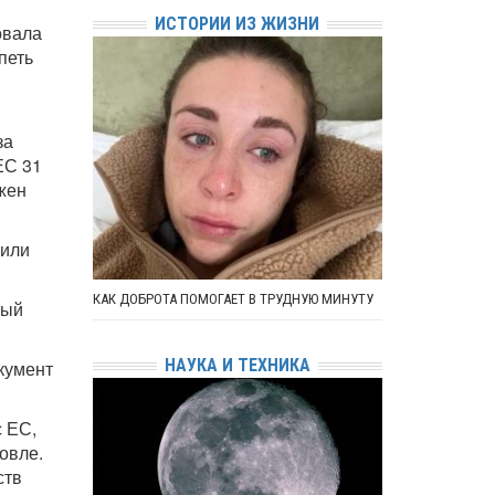
ИСТОРИИ ИЗ ЖИЗНИ
овала
петь
за
ЕС 31
жен
рили
КАК ДОБРОТА ПОМОГАЕТ В ТРУДНУЮ МИНУТУ
рый
НАУКА И ТЕХНИКА
кумент
с ЕС,
овле.
ств