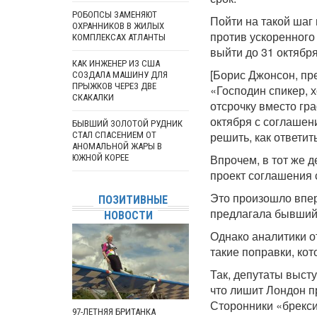
РОБОПСЫ ЗАМЕНЯЮТ
Пойти на такой шаг
ОХРАННИКОВ В ЖИЛЫХ
против ускоренного
КОМПЛЕКСАХ АТЛАНТЫ
выйти до 31 октября
КАК ИНЖЕНЕР ИЗ США
[Борис Джонсон, пр
СОЗДАЛА МАШИНУ ДЛЯ
ПРЫЖКОВ ЧЕРЕЗ ДВЕ
«Господин спикер, 
СКАКАЛКИ
отсрочку вместо гр
октября с соглашен
БЫВШИЙ ЗОЛОТОЙ РУДНИК
решить, как ответит
СТАЛ СПАСЕНИЕМ ОТ
АНОМАЛЬНОЙ ЖАРЫ В
Впрочем, в тот же 
ЮЖНОЙ КОРЕЕ
проект соглашения 
Это произошло впер
ПОЗИТИВНЫЕ
предлагала бывший
НОВОСТИ
Однако аналитики о
такие поправки, кот
Так, депутаты выст
что лишит Лондон п
Сторонники «брекси
97-ЛЕТНЯЯ БРИТАНКА