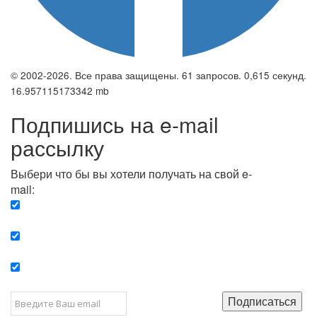
© 2002-2026. Все права защищены. 61 запросов. 0,615 секунд.
16.957115173342 mb
Подпишись на e-mail
рассылку
Выбери что бы вы хотели получать на свой e-
mail:
Вечерняя. Каждый вечер вы получаете список
сюжетов, о важных и ключевых событиях в мире.
Еженедельная. Вы получаете полную картину о
событиях недели.
Позитив. Вы получается список сюжетов, которые
подарят вам позитивные эмоции и улучшат ваш сон.
Подписаться