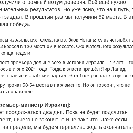
олучили огромный вотум доверия. Всё ещё нужно
чательных результатов. Но уже ясно, что наш путь, 
оправдал. В прошлый раз мы получили 52 места. В э
шая победа».
осы израильских телеканалов, блок Нетаньяху из четырёх п
2 кресел в 120-местном Кнессете. Окончательного результа
конца недели.
пост премьера дольше всех в истории Израиля – 12 лет. Ег
ось в июне 2021 года. Тогда к власти пришёл Яир Лапид,
в, правые и арабские партии. Этот блок распался спустя го
 прочат 53-54 места в парламенте. Но он говорит, что не
ать поражение.
премьер-министр Израиля]:
ет продолжаться два дня. Пока не будет подсчитан
ерт, ничего не закончено и не закрыто. Даже если
т на пределе, мы будем терпеливо ждать окончатель