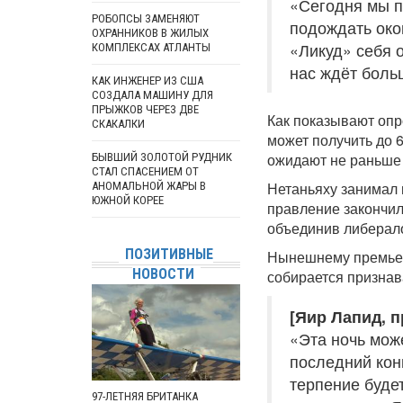
«Сегодня мы п
РОБОПСЫ ЗАМЕНЯЮТ
подождать окон
ОХРАННИКОВ В ЖИЛЫХ
«Ликуд» себя 
КОМПЛЕКСАХ АТЛАНТЫ
нас ждёт боль
КАК ИНЖЕНЕР ИЗ США
СОЗДАЛА МАШИНУ ДЛЯ
ПРЫЖКОВ ЧЕРЕЗ ДВЕ
Как показывают опр
СКАКАЛКИ
может получить до 6
ожидают не раньше 
БЫВШИЙ ЗОЛОТОЙ РУДНИК
СТАЛ СПАСЕНИЕМ ОТ
Нетаньяху занимал 
АНОМАЛЬНОЙ ЖАРЫ В
ЮЖНОЙ КОРЕЕ
правление закончил
объединив либерало
ПОЗИТИВНЫЕ
Нынешнему премьеру
НОВОСТИ
собирается признав
[Яир Лапид, 
«Эта ночь мож
последний конв
терпение буде
97-ЛЕТНЯЯ БРИТАНКА