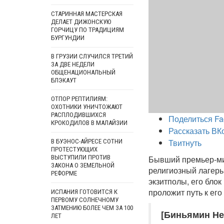
СТАРИННАЯ МАСТЕРСКАЯ
ДЕЛАЕТ ДИЖОНСКУЮ
ГОРЧИЦУ ПО ТРАДИЦИЯМ
БУРГУНДИИ
В ГРУЗИИ СЛУЧИЛСЯ ТРЕТИЙ
ЗА ДВЕ НЕДЕЛИ
ОБЩЕНАЦИОНАЛЬНЫЙ
БЛЭКАУТ
ОТПОР РЕПТИЛИЯМ:
ОХОТНИКИ УНИЧТОЖАЮТ
РАСПЛОДИВШИХСЯ
Поделиться Fa
КРОКОДИЛОВ В МАЛАЙЗИИ
Рассказать ВК
Твитнуть
В БУЭНОС-АЙРЕСЕ СОТНИ
ПРОТЕСТУЮЩИХ
ВЫСТУПИЛИ ПРОТИВ
Бывший премьер-ми
ЗАКОНА О ЗЕМЕЛЬНОЙ
религиозный лагерь
РЕФОРМЕ
экзитполы, его бло
проложит путь к ег
ИСПАНИЯ ГОТОВИТСЯ К
ПЕРВОМУ СОЛНЕЧНОМУ
ЗАТМЕНИЮ БОЛЕЕ ЧЕМ ЗА 100
[Биньямин Не
ЛЕТ