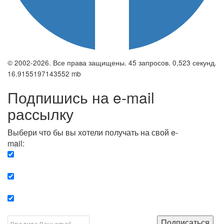
© 2002-2026. Все права защищены. 45 запросов. 0,523 секунд.
16.9155197143552 mb
Подпишись на e-mail
рассылку
Выбери что бы вы хотели получать на свой e-
mail:
Вечерняя. Каждый вечер вы получаете список
сюжетов, о важных и ключевых событиях в мире.
Еженедельная. Вы получаете полную картину о
событиях недели.
Позитив. Вы получается список сюжетов, которые
подарят вам позитивные эмоции и улучшат ваш сон.
Подписаться