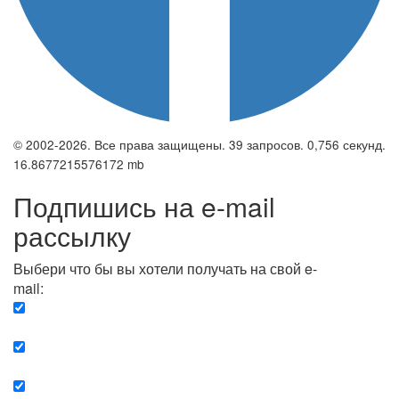
© 2002-2026. Все права защищены. 39 запросов. 0,756 секунд.
16.8677215576172 mb
Подпишись на e-mail
рассылку
Выбери что бы вы хотели получать на свой e-
mail:
Вечерняя. Каждый вечер вы получаете список
сюжетов, о важных и ключевых событиях в мире.
Еженедельная. Вы получаете полную картину о
событиях недели.
Позитив. Вы получается список сюжетов, которые