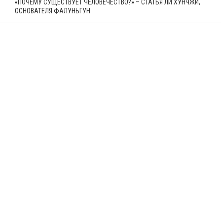
«ПОЧЕМУ СУЩЕСТВУЕТ ЧЕЛОВЕЧЕСТВО?» – СТАТЬЯ ЛИ ХУНЧЖИ,
ОСНОВАТЕЛЯ ФАЛУНЬГУН