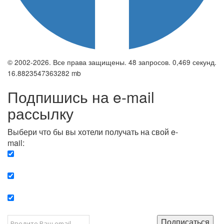
© 2002-2026. Все права защищены. 48 запросов. 0,469 секунд.
16.8823547363282 mb
Подпишись на e-mail
рассылку
Выбери что бы вы хотели получать на свой e-
mail:
Вечерняя. Каждый вечер вы получаете список
сюжетов, о важных и ключевых событиях в мире.
Еженедельная. Вы получаете полную картину о
событиях недели.
Позитив. Вы получается список сюжетов, которые
подарят вам позитивные эмоции и улучшат ваш сон.
Подписаться