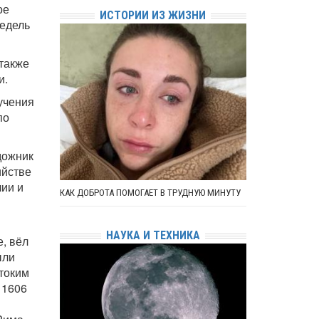
ое
ИСТОРИИ ИЗ ЖИЗНИ
недель
 также
и.
учения
по
дожник
ийстве
лии и
КАК ДОБРОТА ПОМОГАЕТ В ТРУДНУЮ МИНУТУ
НАУКА И ТЕХНИКА
, вёл
ыли
токим
 1606