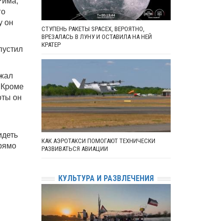
Рима,
го
у он
СТУПЕНЬ РАКЕТЫ SPACEX, ВЕРОЯТНО,
ВРЕЗАЛАСЬ В ЛУНУ И ОСТАВИЛА НА НЕЙ
КРАТЕР
пустил
ажал
 Кроме
оты он
идеть
КАК АЭРОТАКСИ ПОМОГАЮТ ТЕХНИЧЕСКИ
прямо
РАЗВИВАТЬСЯ АВИАЦИИ
КУЛЬТУРА И РАЗВЛЕЧЕНИЯ