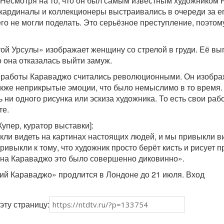
 Несмотря на то, что он был самым известным художником 
о кардиналы и коллекционеры выстраивались в очереди за е
го не могли поделать. Это серьёзное преступление, поэтом
ой Урсулы» изображает женщину со стрелой в груди. Её вы
о она отказалась выйти замуж.
о работы Караваджо считались революционными. Он изобр
акже неприкрытые эмоции, что было немыслимо в то время.
ь ни одного рисунка или эскиза художника. То есть свои раб
те.
упер, куратор выставки]:
ли видеть на картинах настоящих людей, и мы привыкли в
ривыкли к тому, что художник просто берёт кисть и рисует 
ена Караваджо это было совершенно диковинно».
й Караваджо» продлится в Лондоне до 21 июля. Вход
эту страницу: