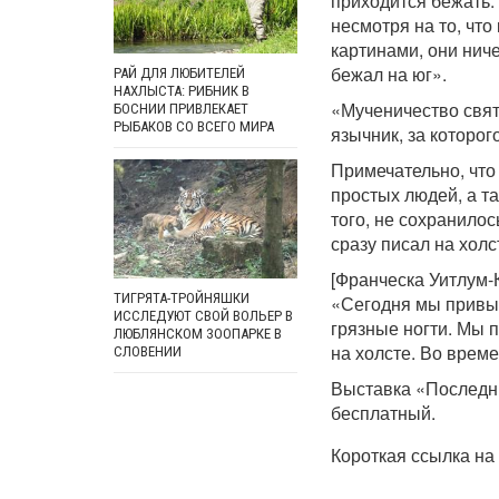
приходится бежать.
несмотря на то, чт
картинами, они ниче
бежал на юг».
РАЙ ДЛЯ ЛЮБИТЕЛЕЙ
НАХЛЫСТА: РИБНИК В
«Мученичество свят
БОСНИИ ПРИВЛЕКАЕТ
РЫБАКОВ СО ВСЕГО МИРА
язычник, за которог
Примечательно, чт
простых людей, а т
того, не сохранилос
сразу писал на холс
[Франческа Уитлум-К
ТИГРЯТА-ТРОЙНЯШКИ
«Сегодня мы привык
ИССЛЕДУЮТ СВОЙ ВОЛЬЕР В
грязные ногти. Мы п
ЛЮБЛЯНСКОМ ЗООПАРКЕ В
на холсте. Во врем
СЛОВЕНИИ
Выставка «Последни
бесплатный.
Короткая ссылка на 