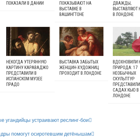
ПОКАЗАЛИ В ДАНИИ
ПОКАЗЫВАЮТ НА
ДВАЖДЫ,
ВЫСТАВКЕ В
ВЫСТАВЛЯЮТ 
ВАШИНГТОНЕ
В ЛОНДОНЕ
НЕКОГДА УТЕРЯННУЮ
ВЫСТАВКА ЗАБЫТЫХ
ВДОХНОВИЛИ 
КАРТИНУ КАРАВАДЖО
ЖЕНЩИН-ХУДОЖНИЦ
ПРИРОДА: 17
ПРЕДСТАВИЛИ В
ПРОХОДИТ В ЛОНДОНЕ
НЕОБЫЧНЫХ
ИСПАНСКОМ МУЗЕЕ
СКУЛЬПТУР
ПРАДО
ПРЕДСТАВИЛИ
САДАХ КЬЮ В
ЛОНДОНЕ
ые угандийцы устраивают реслинг-бои
дры помогут осиротевшим детёнышам