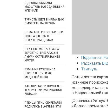
С ДРОНА ПОКАЗАЛИ
МАСШТАБЫ НАВОДНЕНИЙ НА
ЮГЕ ЧИЛИ
ТУРИСТЫ ЕДУТ В ИРЛАНДИЮ
СМОТРЕТЬ НА ЗВЁЗДЫ
ПОЖАРЫ В ГРЕЦИИ: ЖИТЕЛИ
ВОЗВРАЩАЮТСЯ К
СГОРЕВШИМ ДОМАМ
СТУПЕНЬ РАКЕТЫ SPACEX,
ВЕРОЯТНО, ВРЕЗАЛАСЬ В
Поделиться Fa
ЛУНУ И ОСТАВИЛА НА НЕЙ
КРАТЕР
Рассказать ВК
Твитнуть
РУМЫНИЯ РАЗРЕШИЛА
ОТСТРЕЛ ПОЧТИ 900
Сотни лет эта карт
МЕДВЕДЕЙ В ГОД
истинное происхожд
КАК АЭРОТАКСИ ПОМОГАЮТ
же шедевр итальянс
ТЕХНИЧЕСКИ РАЗВИВАТЬСЯ
в Национальной га
АВИАЦИИ
[Франческа Уитлум-К
ПТЕНЦЫ ПТИЦ-СЕКРЕТАРЕЙ
«Долгое время это 
РОДИЛИСЬ В АНГЛИИ: ЭТИ