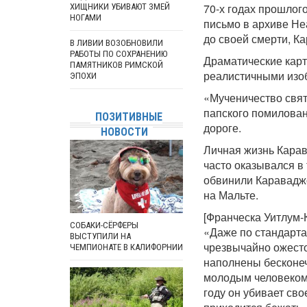
70-х годах прошлог
ХИЩНИКИ УБИВАЮТ ЗМЕЙ
НОГАМИ
письмо в архиве Неа
до своей смерти, К
В ЛИВИИ ВОЗОБНОВИЛИ
РАБОТЫ ПО СОХРАНЕНИЮ
Драматические карт
ПАМЯТНИКОВ РИМСКОЙ
реалистичными изо
ЭПОХИ
«Мученичество свят
папского помиловани
ПОЗИТИВНЫЕ
дороге.
НОВОСТИ
Личная жизнь Карав
часто оказывался в 
обвинили Караваджо
на Мальте.
[Франческа Уитлум-К
СОБАКИ-СЁРФЕРЫ
«Даже по стандарта
ВЫСТУПИЛИ НА
чрезвычайно ожесто
ЧЕМПИОНАТЕ В КАЛИФОРНИИ
наполнены бесконе
молодым человеком,
году он убивает сво