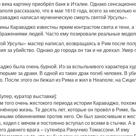
о века картину приобрёл банк в Италии. Однако сенсационн
поля рассказало, что в мае 1610 года, всего за несколько 
араваджо написал мученическую смерть святой Урсулы».
ины Караваджо известны ярким контрастом света и тени, а
бражениями людей. Часто ему позировали реальные модел
ой Урсулы» мастер написал, возвращаясь в Рим после пол
я за убийство. Однако до города он так и не доехал. Умер 
аджо была очень бурной. Из-за вспыльчивого характера ху
тюрьме за драки. В одной из таких драк погиб человек. В уб
. После этого он бежал из Рима и жил в Неаполе, на Сици
упер, куратор выставки]:
м того очень жестокого периода истории Караваджо, похоже
чённую жизнь. Те десять лет, которые он провёл в Риме, б
чными обвинениями против него. Он был заносчивым и жес
 ходил с мечом и постоянно вступал со всеми в стычки. А в
его давнего врага – сутенёра Рануччио Томассони. И ему