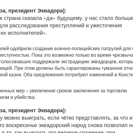
оа, президент Эквадора]:
ак страна сказала «да» будущему, у нас стало больш
для расследования преступлений и ужесточения
 их исполнителей».
лей одобрили создание военно-полицейских патрулей для
реступностью. Пока это возможно только во время чрезвыч
голосовавших поддержали экстрадицию эквадорцев, котор
ницей. При этом должны быть гарантированы гуманное от
ной казни. Оба предложения потребуют изменений в Конст
ренных мер – увеличение сроков заключения за торговлю
ризм и убийства.
оа, президент Эквадора]:
 можно выиграть, если чётко представлять, за что и
это воскресенье эквадорский народ снова позволил 
 в то, как выиграть это великое сражение: при