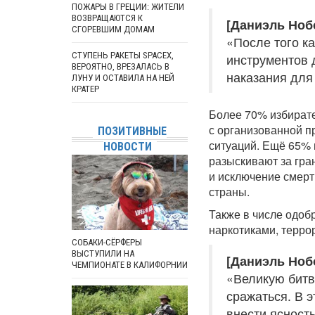
ПОЖАРЫ В ГРЕЦИИ: ЖИТЕЛИ
ВОЗВРАЩАЮТСЯ К
[Даниэль Ноб
СГОРЕВШИМ ДОМАМ
«После того к
СТУПЕНЬ РАКЕТЫ SPACEX,
инструментов 
ВЕРОЯТНО, ВРЕЗАЛАСЬ В
наказания для
ЛУНУ И ОСТАВИЛА НА НЕЙ
КРАТЕР
Более 70% избирате
с организованной п
ПОЗИТИВНЫЕ
ситуаций. Ещё 65% 
НОВОСТИ
разыскивают за гра
и исключение смерт
страны.
Также в числе одоб
наркотиками, терро
СОБАКИ-СЁРФЕРЫ
ВЫСТУПИЛИ НА
[Даниэль Ноб
ЧЕМПИОНАТЕ В КАЛИФОРНИИ
«Великую битву
сражаться. В 
внести ясность