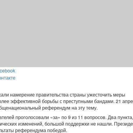
cebook
онтакте
али намерение правительства страны ужесточить меры
олее эффективной борьбы с преступными бандами. 21 апре
бщенациональный референдум на эту тему.
телей проголосовали «за» по 9 из 11 вопросов. Два пункта
ических изменений, большой поддержки не нашли. Президе
льтаты референдума победой.