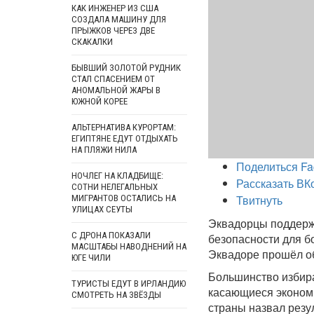
КАК ИНЖЕНЕР ИЗ США
СОЗДАЛА МАШИНУ ДЛЯ
ПРЫЖКОВ ЧЕРЕЗ ДВЕ
СКАКАЛКИ
БЫВШИЙ ЗОЛОТОЙ РУДНИК
СТАЛ СПАСЕНИЕМ ОТ
АНОМАЛЬНОЙ ЖАРЫ В
ЮЖНОЙ КОРЕЕ
АЛЬТЕРНАТИВА КУРОРТАМ:
ЕГИПТЯНЕ ЕДУТ ОТДЫХАТЬ
НА ПЛЯЖИ НИЛА
Поделиться Fa
НОЧЛЕГ НА КЛАДБИЩЕ:
Рассказать ВК
СОТНИ НЕЛЕГАЛЬНЫХ
Твитнуть
МИГРАНТОВ ОСТАЛИСЬ НА
УЛИЦАХ СЕУТЫ
Эквадорцы поддерж
С ДРОНА ПОКАЗАЛИ
безопасности для б
МАСШТАБЫ НАВОДНЕНИЙ НА
Эквадоре прошёл о
ЮГЕ ЧИЛИ
Большинство избира
ТУРИСТЫ ЕДУТ В ИРЛАНДИЮ
касающиеся эконом
СМОТРЕТЬ НА ЗВЁЗДЫ
страны назвал резу