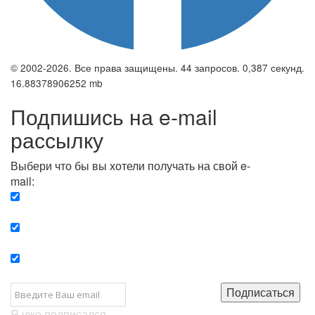
© 2002-2026. Все права защищены. 44 запросов. 0,387 секунд.
16.88378906252 mb
Подпишись на e-mail
рассылку
Выбери что бы вы хотели получать на свой e-
mail:
Вечерняя. Каждый вечер вы получаете список
сюжетов, о важных и ключевых событиях в мире.
Еженедельная. Вы получаете полную картину о
событиях недели.
Позитив. Вы получается список сюжетов, которые
подарят вам позитивные эмоции и улучшат ваш сон.
Подписаться
Я уже подписался...