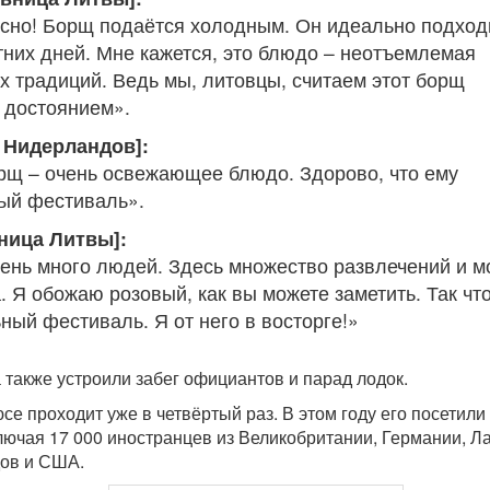
усно! Борщ подаётся холодным. Он идеально подход
тних дней. Мне кажется, это блюдо – неотъемлемая
их традиций. Ведь мы, литовцы, считаем этот борщ
 достоянием».
з Нидерландов]:
щ – очень освежающее блюдо. Здорово, что ему
ый фестиваль».
ница Литвы]:
ень много людей. Здесь множество развлечений и м
. Я обожаю розовый, как вы можете заметить. Так чт
ный фестиваль. Я от него в восторге!»
 также устроили забег официантов и парад лодок.
е проходит уже в четвёртый раз. В этом году его посетили
ключая 17 000 иностранцев из Великобритании, Германии, Л
ов и США.