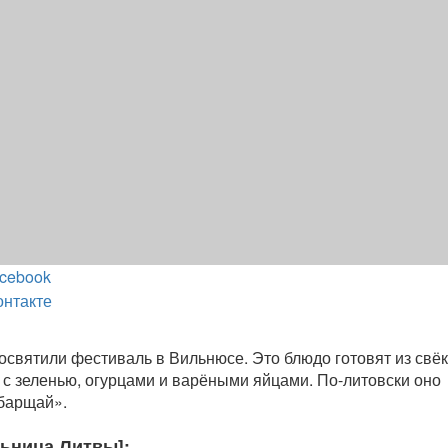
cebook
онтакте
святили фестиваль в Вильнюсе. Это блюдо готовят из свё
 с зеленью, огурцами и варёными яйцами. По-литовски оно
барщай».
льница Литвы]: