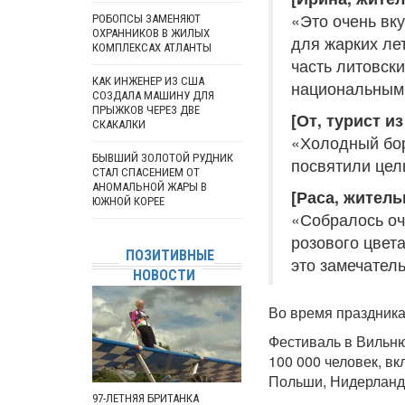
«Это очень вк
РОБОПСЫ ЗАМЕНЯЮТ
ОХРАННИКОВ В ЖИЛЫХ
для жарких ле
КОМПЛЕКСАХ АТЛАНТЫ
часть литовск
КАК ИНЖЕНЕР ИЗ США
национальным
СОЗДАЛА МАШИНУ ДЛЯ
ПРЫЖКОВ ЧЕРЕЗ ДВЕ
[От, турист и
СКАКАЛКИ
«Холодный бор
БЫВШИЙ ЗОЛОТОЙ РУДНИК
посвятили цел
СТАЛ СПАСЕНИЕМ ОТ
АНОМАЛЬНОЙ ЖАРЫ В
[Раса, житель
ЮЖНОЙ КОРЕЕ
«Собралось оч
розового цвета
ПОЗИТИВНЫЕ
это замечатель
НОВОСТИ
Во время праздника
Фестиваль в Вильнюс
100 000 человек, в
Польши, Нидерланд
97-ЛЕТНЯЯ БРИТАНКА