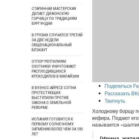
СТАРИННАЯ МАСТЕРСКАЯ
ДЕЛАЕТ ДИЖОНСКУЮ
ГОРЧИЦУ ПО ТРАДИЦИЯМ
БУРГУНДИИ
В ГРУЗИИ СЛУЧИЛСЯ ТРЕТИЙ
ЗА ДВЕ НЕДЕЛИ
ОБЩЕНАЦИОНАЛЬНЫЙ
БЛЭКАУТ
ОТПОР РЕПТИЛИЯМ:
ОХОТНИКИ УНИЧТОЖАЮТ
РАСПЛОДИВШИХСЯ
КРОКОДИЛОВ В МАЛАЙЗИИ
Поделиться Fa
В БУЭНОС-АЙРЕСЕ СОТНИ
Рассказать ВК
ПРОТЕСТУЮЩИХ
ВЫСТУПИЛИ ПРОТИВ
Твитнуть
ЗАКОНА О ЗЕМЕЛЬНОЙ
РЕФОРМЕ
Холодному борщу по
кефира. Подают его
ИСПАНИЯ ГОТОВИТСЯ К
называется «шалти
ПЕРВОМУ СОЛНЕЧНОМУ
ЗАТМЕНИЮ БОЛЕЕ ЧЕМ ЗА 100
ЛЕТ
[Ирина, жите