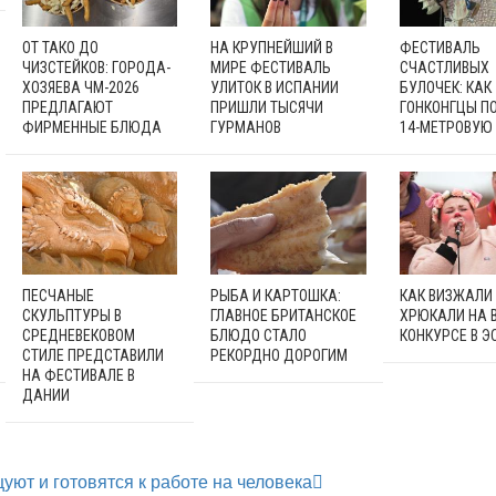
ОТ ТАКО ДО
НА КРУПНЕЙШИЙ В
ФЕСТИВАЛЬ
ЧИЗСТЕЙКОВ: ГОРОДА-
МИРЕ ФЕСТИВАЛЬ
СЧАСТЛИВЫХ
ХОЗЯЕВА ЧМ-2026
УЛИТОК В ИСПАНИИ
БУЛОЧЕК: КАК
ПРЕДЛАГАЮТ
ПРИШЛИ ТЫСЯЧИ
ГОНКОНГЦЫ П
ФИРМЕННЫЕ БЛЮДА
ГУРМАНОВ
14-МЕТРОВУЮ
ПЕСЧАНЫЕ
РЫБА И КАРТОШКА:
КАК ВИЗЖАЛИ
СКУЛЬПТУРЫ В
ГЛАВНОЕ БРИТАНСКОЕ
ХРЮКАЛИ НА 
СРЕДНЕВЕКОВОМ
БЛЮДО СТАЛО
КОНКУРСЕ В Э
СТИЛЕ ПРЕДСТАВИЛИ
РЕКОРДНО ДОРОГИМ
НА ФЕСТИВАЛЕ В
ДАНИИ
уют и готовятся к работе на человека