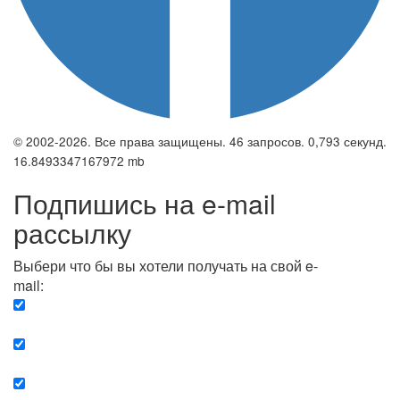
© 2002-2026. Все права защищены. 46 запросов. 0,793 секунд.
16.8493347167972 mb
Подпишись на e-mail
рассылку
Выбери что бы вы хотели получать на свой e-
mail:
Вечерняя. Каждый вечер вы получаете список
сюжетов, о важных и ключевых событиях в мире.
Еженедельная. Вы получаете полную картину о
событиях недели.
Позитив. Вы получается список сюжетов, которые