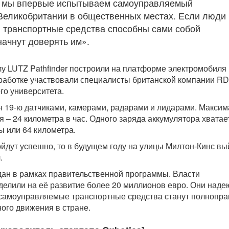
о мы впервые испытываем самоуправляемый
Великобритании в общественных местах. Если люди
ти транспортные средства способны сами собой
начнут доверять им».
у LUTZ Pathfinder построили на платформе электромобиля
азработке участвовали специалисты британской компании R
го университета.
 19-ю датчиками, камерами, радарами и лидарами. Макси
 – 24 километра в час. Одного заряда аккумулятора хватае
ы или 64 километра.
йдут успешно, то в будущем году на улицы Милтон-Кинс вы
.
здан в рамках правительственной программы. Власти
елили на её развитие более 20 миллионов евро. Они наде
у самоуправляемые транспортные средства станут полнопр
ого движения в стране.