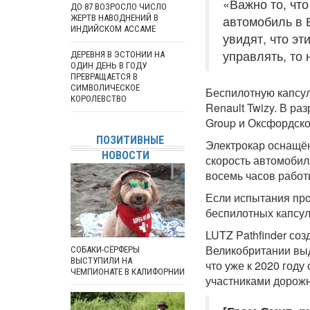
«Важно то, чт
ДО 87 ВОЗРОСЛО ЧИСЛО
ЖЕРТВ НАВОДНЕНИЙ В
автомобиль в 
ИНДИЙСКОМ АССАМЕ
увидят, что э
управлять, то 
ДЕРЕВНЯ В ЭСТОНИИ НА
ОДИН ДЕНЬ В ГОДУ
ПРЕВРАЩАЕТСЯ В
СИМВОЛИЧЕСКОЕ
Беспилотную капсул
КОРОЛЕВСТВО
Renault Twizy. В р
Group и Оксфордско
ПОЗИТИВНЫЕ
Электрокар оснащён
НОВОСТИ
скорость автомобиля
восемь часов работ
Если испытания про
беспилотных капсул
LUTZ Pathfinder со
Великобритании выд
СОБАКИ-СЁРФЕРЫ
ВЫСТУПИЛИ НА
что уже к 2020 год
ЧЕМПИОНАТЕ В КАЛИФОРНИИ
участниками дорожн