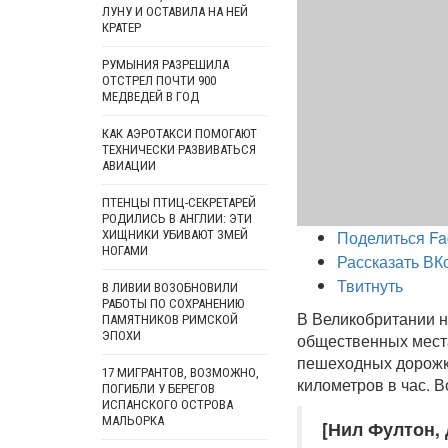
ЛУНУ И ОСТАВИЛА НА НЕЙ
КРАТЕР
РУМЫНИЯ РАЗРЕШИЛА
ОТСТРЕЛ ПОЧТИ 900
МЕДВЕДЕЙ В ГОД
КАК АЭРОТАКСИ ПОМОГАЮТ
ТЕХНИЧЕСКИ РАЗВИВАТЬСЯ
АВИАЦИИ
ПТЕНЦЫ ПТИЦ-СЕКРЕТАРЕЙ
РОДИЛИСЬ В АНГЛИИ: ЭТИ
Поделиться Fa
ХИЩНИКИ УБИВАЮТ ЗМЕЙ
НОГАМИ
Рассказать ВК
Твитнуть
В ЛИВИИ ВОЗОБНОВИЛИ
РАБОТЫ ПО СОХРАНЕНИЮ
В Великобритании н
ПАМЯТНИКОВ РИМСКОЙ
ЭПОХИ
общественных места
пешеходных дорожка
17 МИГРАНТОВ, ВОЗМОЖНО,
километров в час. В
ПОГИБЛИ У БЕРЕГОВ
ИСПАНСКОГО ОСТРОВА
МАЛЬОРКА
[Нил Фултон,