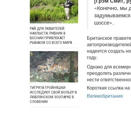
[Грэм Смит, р
«Конечно, мы д
задумываемся 
шоссе».
РАЙ ДЛЯ ЛЮБИТЕЛЕЙ
НАХЛЫСТА: РИБНИК В
Британское правит
БОСНИИ ПРИВЛЕКАЕТ
РЫБАКОВ СО ВСЕГО МИРА
автопроизводителе
надеется создать н
году.
Однако для всемирн
преодолеть различн
нести ответственнос
Короткая ссылка на 
ТИГРЯТА-ТРОЙНЯШКИ
ИССЛЕДУЮТ СВОЙ ВОЛЬЕР В
Великобритания
ЛЮБЛЯНСКОМ ЗООПАРКЕ В
СЛОВЕНИИ