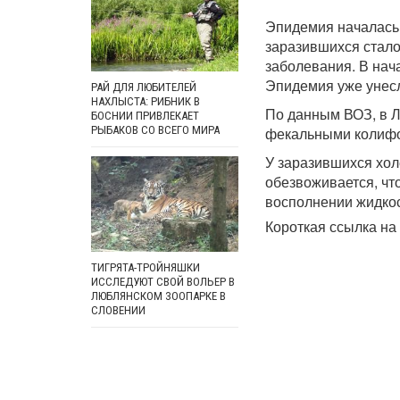
Эпидемия началась 
заразившихся стало
заболевания. В нач
Эпидемия уже унесл
РАЙ ДЛЯ ЛЮБИТЕЛЕЙ
НАХЛЫСТА: РИБНИК В
По данным ВОЗ, в 
БОСНИИ ПРИВЛЕКАЕТ
фекальными колиф
РЫБАКОВ СО ВСЕГО МИРА
У заразившихся хол
обезвоживается, чт
восполнении жидкос
Короткая ссылка на 
ТИГРЯТА-ТРОЙНЯШКИ
ИССЛЕДУЮТ СВОЙ ВОЛЬЕР В
ЛЮБЛЯНСКОМ ЗООПАРКЕ В
СЛОВЕНИИ