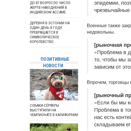
эпидемии, поэ
ДО 87 ВОЗРОСЛО ЧИСЛО
ЖЕРТВ НАВОДНЕНИЙ В
чрезвычайные
ИНДИЙСКОМ АССАМЕ
ДЕРЕВНЯ В ЭСТОНИИ НА
Военные также зак
ОДИН ДЕНЬ В ГОДУ
недовольны.
ПРЕВРАЩАЕТСЯ В
СИМВОЛИЧЕСКОЕ
КОРОЛЕВСТВО
[рыночная пр
«Проблема в д
то, чтобы мы 
ПОЗИТИВНЫЕ
НОВОСТИ
зависим от это
Впрочем, торговцы 
[рыночный пр
«Если бы мы к
СОБАКИ-СЁРФЕРЫ
Проблема в то
ВЫСТУПИЛИ НА
ЧЕМПИОНАТЕ В КАЛИФОРНИИ
нас есть конт
складываем его