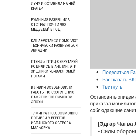
ЛУНУ И ОСТАВИЛА НА НЕЙ
КРАТЕР
РУМЫНИЯ РАЗРЕШИЛА
ОТСТРЕЛ ПОЧТИ 900
МЕДВЕДЕЙ В ГОД
КАК АЭРОТАКСИ ПОМОГАЮТ
ТЕХНИЧЕСКИ РАЗВИВАТЬСЯ
АВИАЦИИ
ПТЕНЦЫ ПТИЦ-СЕКРЕТАРЕЙ
РОДИЛИСЬ В АНГЛИИ: ЭТИ
Поделиться Fa
ХИЩНИКИ УБИВАЮТ ЗМЕЙ
НОГАМИ
Рассказать ВК
Твитнуть
В ЛИВИИ ВОЗОБНОВИЛИ
РАБОТЫ ПО СОХРАНЕНИЮ
Остановить эпидеми
ПАМЯТНИКОВ РИМСКОЙ
ЭПОХИ
приказал мобилизов
соблюдающие санит
17 МИГРАНТОВ, ВОЗМОЖНО,
ПОГИБЛИ У БЕРЕГОВ
[Эдгар Чагва 
ИСПАНСКОГО ОСТРОВА
МАЛЬОРКА
«Силы обороны