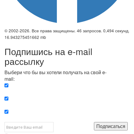
© 2002-2026. Все права защищены. 46 запросов. 0,494 секунд.
16.943275451662 mb
Подпишись на e-mail
рассылку
Выбери что бы вы хотели получать на свой e-
mail:
Вечерняя. Каждый вечер вы получаете список
сюжетов, о важных и ключевых событиях в мире.
Еженедельная. Вы получаете полную картину о
событиях недели.
Позитив. Вы получается список сюжетов, которые
подарят вам позитивные эмоции и улучшат ваш сон.
Подписаться