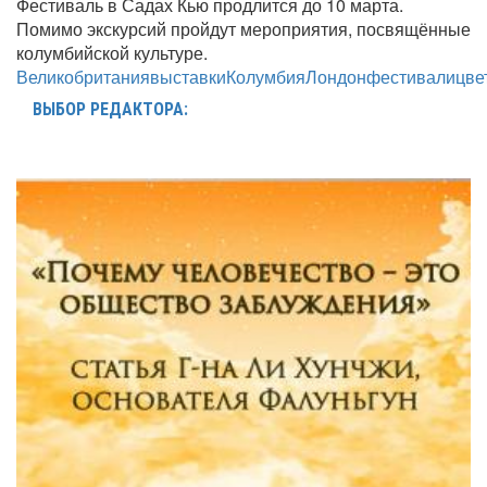
Фестиваль в Садах Кью продлится до 10 марта.
Помимо экскурсий пройдут мероприятия, посвящённые
колумбийской культуре.
Великобритания
выставки
Колумбия
Лондон
фестивали
цве
ВЫБОР РЕДАКТОРА: