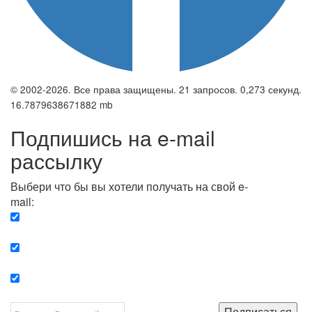
© 2002-2026. Все права защищены. 21 запросов. 0,273 секунд.
16.7879638671882 mb
Подпишись на e-mail
рассылку
Выбери что бы вы хотели получать на свой e-
mail:
Вечерняя. Каждый вечер вы получаете список
сюжетов, о важных и ключевых событиях в мире.
Еженедельная. Вы получаете полную картину о
событиях недели.
Позитив. Вы получается список сюжетов, которые
подарят вам позитивные эмоции и улучшат ваш сон.
Подписаться