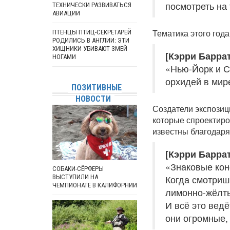
посмотреть на
ТЕХНИЧЕСКИ РАЗВИВАТЬСЯ
АВИАЦИИ
Тематика этого года
ПТЕНЦЫ ПТИЦ-СЕКРЕТАРЕЙ
РОДИЛИСЬ В АНГЛИИ: ЭТИ
ХИЩНИКИ УБИВАЮТ ЗМЕЙ
[Кэрри Баррат
НОГАМИ
«Нью-Йорк и С
орхидей в мире
ПОЗИТИВНЫЕ
НОВОСТИ
Создатели экспозиц
которые спроектиро
известны благодаря
[Кэрри Баррат
«Знаковые кон
СОБАКИ-СЁРФЕРЫ
ВЫСТУПИЛИ НА
Когда смотриш
ЧЕМПИОНАТЕ В КАЛИФОРНИИ
лимонно-жёлты
И всё это вед
они огромные, 