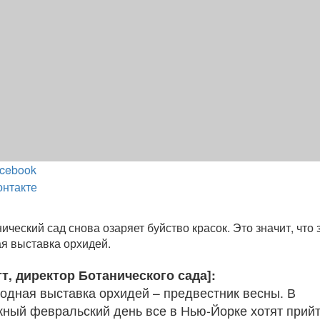
cebook
онтакте
ческий сад снова озаряет буйство красок. Это значит, что 
я выставка орхидей.
т, директор Ботанического сада]:
годная выставка орхидей – предвестник весны. В
ный февральский день все в Нью-Йорке хотят прийт