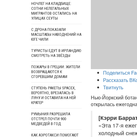
НОЧЛЕГ НА КЛАДБИЩЕ:
СОТНИ НЕЛЕГАЛЬНЫХ
МИГРАНТОВ ОСТАЛИСЬ НА
УЛИЦАХ СЕУТЫ
С ДРОНА ПОКАЗАЛИ
МАСШТАБЫ НАВОДНЕНИЙ НА
ЮГЕ ЧИЛИ
ТУРИСТЫ ЕДУТ В ИРЛАНДИЮ
СМОТРЕТЬ НА ЗВЁЗДЫ
ПОЖАРЫ В ГРЕЦИИ: ЖИТЕЛИ
Поделиться Fa
ВОЗВРАЩАЮТСЯ К
СГОРЕВШИМ ДОМАМ
Рассказать ВК
Твитнуть
СТУПЕНЬ РАКЕТЫ SPACEX,
ВЕРОЯТНО, ВРЕЗАЛАСЬ В
Нью-Йоркский ботани
ЛУНУ И ОСТАВИЛА НА НЕЙ
КРАТЕР
открылась ежегодна
РУМЫНИЯ РАЗРЕШИЛА
[Кэрри Баррат
ОТСТРЕЛ ПОЧТИ 900
МЕДВЕДЕЙ В ГОД
«Эта 17-я еже
холодный снеж
КАК АЭРОТАКСИ ПОМОГАЮТ