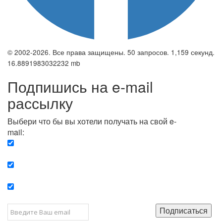
© 2002-2026. Все права защищены. 50 запросов. 1,159 секунд.
16.8891983032232 mb
Подпишись на e-mail
рассылку
Выбери что бы вы хотели получать на свой e-
mail:
Вечерняя. Каждый вечер вы получаете список
сюжетов, о важных и ключевых событиях в мире.
Еженедельная. Вы получаете полную картину о
событиях недели.
Позитив. Вы получается список сюжетов, которые
подарят вам позитивные эмоции и улучшат ваш сон.
Подписаться