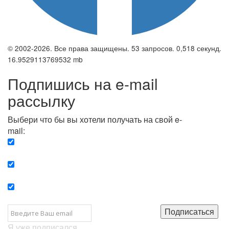
© 2002-2026. Все права защищены. 53 запросов. 0,518 секунд.
16.9529113769532 mb
Подпишись на e-mail
рассылку
Выбери что бы вы хотели получать на свой e-
mail:
Вечерняя. Каждый вечер вы получаете список
сюжетов, о важных и ключевых событиях в мире.
Еженедельная. Вы получаете полную картину о
событиях недели.
Позитив. Вы получается список сюжетов, которые
подарят вам позитивные эмоции и улучшат ваш сон.
Подписаться
Я уже подписался...