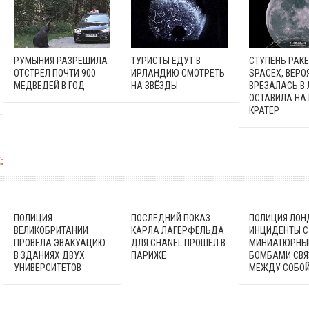
РУМЫНИЯ РАЗРЕШИЛА
ТУРИСТЫ ЕДУТ В
СТУПЕНЬ РАК
ОТСТРЕЛ ПОЧТИ 900
ИРЛАНДИЮ СМОТРЕТЬ
SPACEX, ВЕРО
МЕДВЕДЕЙ В ГОД
НА ЗВЁЗДЫ
ВРЕЗАЛАСЬ В 
ОСТАВИЛА НА
КРАТЕР
:
ПОЛИЦИЯ
ПОСЛЕДНИЙ ПОКАЗ
ПОЛИЦИЯ ЛОН
ВЕЛИКОБРИТАНИИ
КАРЛА ЛАГЕРФЕЛЬДА
ИНЦИДЕНТЫ С
ПРОВЕЛА ЭВАКУАЦИЮ
ДЛЯ CHANEL ПРОШЁЛ В
МИНИАТЮРНЫ
В ЗДАНИЯХ ДВУХ
ПАРИЖЕ
БОМБАМИ СВ
УНИВЕРСИТЕТОВ
МЕЖДУ СОБО