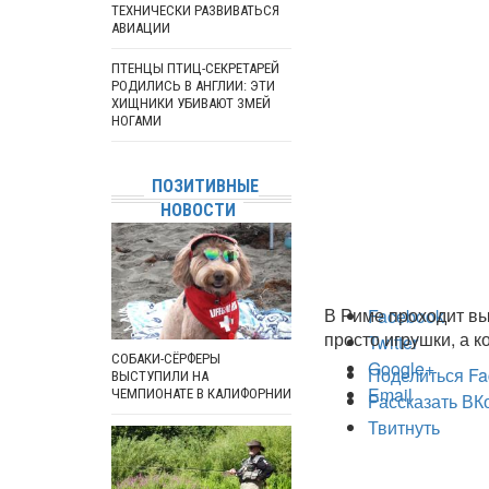
ТЕХНИЧЕСКИ РАЗВИВАТЬСЯ
АВИАЦИИ
ПТЕНЦЫ ПТИЦ-СЕКРЕТАРЕЙ
РОДИЛИСЬ В АНГЛИИ: ЭТИ
ХИЩНИКИ УБИВАЮТ ЗМЕЙ
НОГАМИ
ПОЗИТИВНЫЕ
НОВОСТИ
В Риме проходит вы
Facebook
просто игрушки, а 
Twitter
СОБАКИ-СЁРФЕРЫ
Google+
Поделиться Fa
ВЫСТУПИЛИ НА
Email
ЧЕМПИОНАТЕ В КАЛИФОРНИИ
Рассказать ВК
Твитнуть