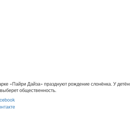
арке «Пайри Дайза» празднуют рождение слонёнка. У детё
о выберет общественность.
cebook
онтакте