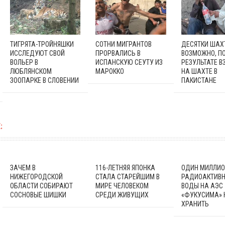
ТИГРЯТА-ТРОЙНЯШКИ
СОТНИ МИГРАНТОВ
ДЕСЯТКИ ШАХ
ИССЛЕДУЮТ СВОЙ
ПРОРВАЛИСЬ В
ВОЗМОЖНО, ПО
ВОЛЬЕР В
ИСПАНСКУЮ СЕУТУ ИЗ
РЕЗУЛЬТАТЕ В
ЛЮБЛЯНСКОМ
МАРОККО
НА ШАХТЕ В
ЗООПАРКЕ В СЛОВЕНИИ
ПАКИСТАНЕ
:
ЗАЧЕМ В
116-ЛЕТНЯЯ ЯПОНКА
ОДИН МИЛЛИО
НИЖЕГОРОДСКОЙ
СТАЛА СТАРЕЙШИМ В
РАДИОАКТИВ
ОБЛАСТИ СОБИРАЮТ
МИРЕ ЧЕЛОВЕКОМ
ВОДЫ НА АЭС
СОСНОВЫЕ ШИШКИ
СРЕДИ ЖИВУЩИХ
«ФУКУСИМА» 
ХРАНИТЬ