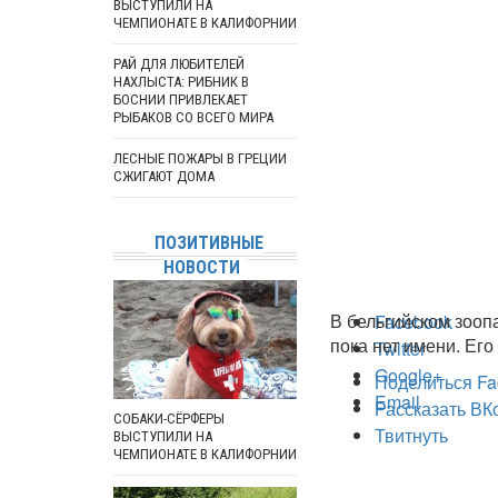
ВЫСТУПИЛИ НА
ЧЕМПИОНАТЕ В КАЛИФОРНИИ
РАЙ ДЛЯ ЛЮБИТЕЛЕЙ
НАХЛЫСТА: РИБНИК В
БОСНИИ ПРИВЛЕКАЕТ
РЫБАКОВ СО ВСЕГО МИРА
ЛЕСНЫЕ ПОЖАРЫ В ГРЕЦИИ
СЖИГАЮТ ДОМА
ПОЗИТИВНЫЕ
НОВОСТИ
В бельгийском зооп
Facebook
пока нет имени. Ег
Twitter
Google+
Поделиться Fa
Email
Рассказать ВК
СОБАКИ-СЁРФЕРЫ
Твитнуть
ВЫСТУПИЛИ НА
ЧЕМПИОНАТЕ В КАЛИФОРНИИ