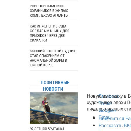
РОБОПСЫ ЗАМЕНЯЮТ
ОХРАННИКОВ В ЖИЛЫХ
КОМПЛЕКСАХ АТЛАНТЫ
КАК ИНЖЕНЕР ИЗ США
СОЗДАЛА МАШИНУ ДЛЯ
ПРЫЖКОВ ЧЕРЕЗ ДВЕ
СКАКАЛКИ
БЫВШИЙ ЗОЛОТОЙ РУДНИК
СТАЛ СПАСЕНИЕМ ОТ
АНОМАЛЬНОЙ ЖАРЫ В
ЮЖНОЙ КОРЕЕ
ПОЗИТИВНЫЕ
НОВОСТИ
Новую выставку в Б
Facebook
художников эпохи В
Twitter
писали в разных сти
Google+
Email
Поделиться Fa
Рассказать ВК
97-ЛЕТНЯЯ БРИТАНКА