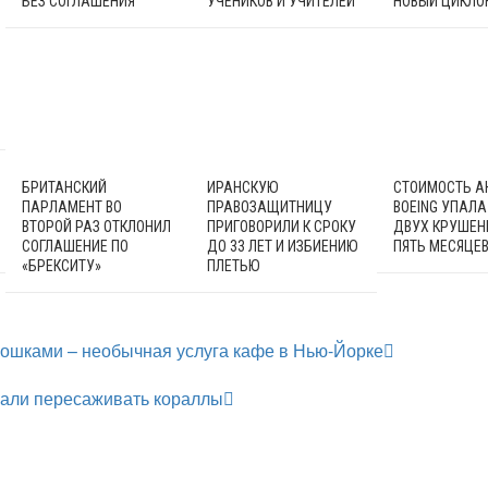
БЕЗ СОГЛАШЕНИЯ
УЧЕНИКОВ И УЧИТЕЛЕЙ
НОВЫЙ ЦИКЛО
БРИТАНСКИЙ
ИРАНСКУЮ
СТОИМОСТЬ А
ПАРЛАМЕНТ ВО
ПРАВОЗАЩИТНИЦУ
BOEING УПАЛА
ВТОРОЙ РАЗ ОТКЛОНИЛ
ПРИГОВОРИЛИ К СРОКУ
ДВУХ КРУШЕН
СОГЛАШЕНИЕ ПО
ДО 33 ЛЕТ И ИЗБИЕНИЮ
ПЯТЬ МЕСЯЦЕ
«БРЕКСИТУ»
ПЛЕТЬЮ
кошками – необычная услуга кафе в Нью-Йорке
чали пересаживать кораллы