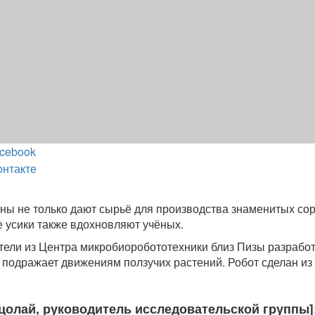
cebook
онтакте
ны не только дают сырьё для производства знаменитых со
е усики также вдохновляют учёных.
ели из Центра микробиоробототехники близ Пизы разрабо
е подражает движениям ползучих растений. Робот сделан из
цолай, руководитель исследовательской группы]