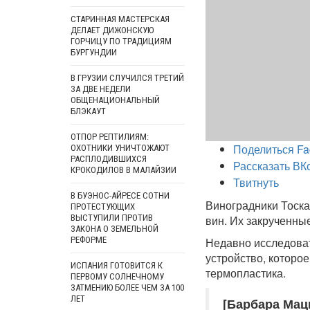
СТАРИННАЯ МАСТЕРСКАЯ
ДЕЛАЕТ ДИЖОНСКУЮ
ГОРЧИЦУ ПО ТРАДИЦИЯМ
БУРГУНДИИ
В ГРУЗИИ СЛУЧИЛСЯ ТРЕТИЙ
ЗА ДВЕ НЕДЕЛИ
ОБЩЕНАЦИОНАЛЬНЫЙ
БЛЭКАУТ
ОТПОР РЕПТИЛИЯМ:
Поделиться Fa
ОХОТНИКИ УНИЧТОЖАЮТ
РАСПЛОДИВШИХСЯ
Рассказать ВК
КРОКОДИЛОВ В МАЛАЙЗИИ
Твитнуть
В БУЭНОС-АЙРЕСЕ СОТНИ
Виноградники Тоска
ПРОТЕСТУЮЩИХ
ВЫСТУПИЛИ ПРОТИВ
вин. Их закрученны
ЗАКОНА О ЗЕМЕЛЬНОЙ
РЕФОРМЕ
Недавно исследоват
устройство, которо
ИСПАНИЯ ГОТОВИТСЯ К
термопластика.
ПЕРВОМУ СОЛНЕЧНОМУ
ЗАТМЕНИЮ БОЛЕЕ ЧЕМ ЗА 100
ЛЕТ
[Барбара Мац