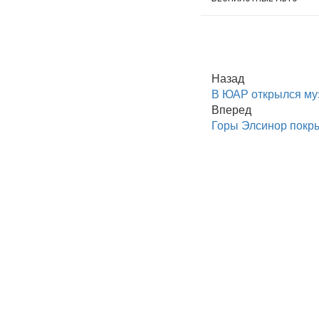
Назад
В ЮАР открылся му
Вперед
Горы Элсинор покры