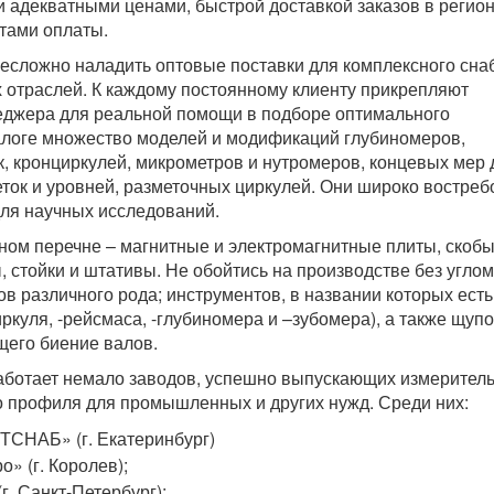
и адекватными ценами, быстрой доставкой заказов в регио
тами оплаты.
несложно наладить оптовые поставки для комплексного сн
 отраслей. К каждому постоянному клиенту прикрепляют
еджера для реальной помощи в подборе оптимального
алоге множество моделей и модификаций глубиномеров,
к, кронциркулей, микрометров и нутромеров, концевых мер 
ток и уровней, разметочных циркулей. Они широко востре
для научных исследований.
ном перечне – магнитные и электромагнитные плиты, скобы
 стойки и штативы. Не обойтись на производстве без угло
ов различного рода; инструментов, в названии которых ест
иркуля, -рейсмаса, -глубиномера и –зубомера), а также щупо
щего биение валов.
работает немало заводов, успешно выпускающих измерител
 профиля для промышленных и других нужд. Среди них:
НАБ» (г. Екатеринбург)
» (г. Королев);
г. Санкт-Петербург);