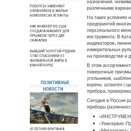
назначения, низким
РОБОПСЫ ЗАМЕНЯЮТ
различными вариан
ОХРАННИКОВ В ЖИЛЫХ
КОМПЛЕКСАХ АТЛАНТЫ
На таких условиях 
предприятий многих
КАК ИНЖЕНЕР ИЗ США
персонального мен
СОЗДАЛА МАШИНУ ДЛЯ
инструмента. В Кат
ПРЫЖКОВ ЧЕРЕЗ ДВЕ
СКАКАЛКИ
индикаторов, линее
измерительных руле
БЫВШИЙ ЗОЛОТОЙ РУДНИК
на производстве и 
СТАЛ СПАСЕНИЕМ ОТ
АНОМАЛЬНОЙ ЖАРЫ В
В этом ассортимент
ЮЖНОЙ КОРЕЕ
поверочные призмы,
угольников, шаблон
ПОЗИТИВНЫЕ
корень: штанген (-ц
НОВОСТИ
прибора, проверяю
Сегодня в России 
приборы различного
«ИНСТРУМЕНТС
«Унисервис-Про
97-ЛЕТНЯЯ БРИТАНКА
«Металлгирз» (