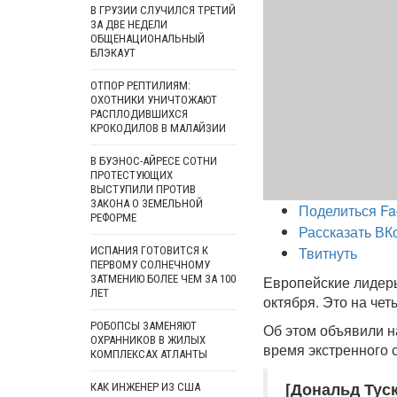
В ГРУЗИИ СЛУЧИЛСЯ ТРЕТИЙ
ЗА ДВЕ НЕДЕЛИ
ОБЩЕНАЦИОНАЛЬНЫЙ
БЛЭКАУТ
ОТПОР РЕПТИЛИЯМ:
ОХОТНИКИ УНИЧТОЖАЮТ
РАСПЛОДИВШИХСЯ
КРОКОДИЛОВ В МАЛАЙЗИИ
В БУЭНОС-АЙРЕСЕ СОТНИ
ПРОТЕСТУЮЩИХ
ВЫСТУПИЛИ ПРОТИВ
ЗАКОНА О ЗЕМЕЛЬНОЙ
Поделиться Fa
РЕФОРМЕ
Рассказать ВК
Твитнуть
ИСПАНИЯ ГОТОВИТСЯ К
ПЕРВОМУ СОЛНЕЧНОМУ
ЗАТМЕНИЮ БОЛЕЕ ЧЕМ ЗА 100
Европейские лидеры
ЛЕТ
октября. Это на че
РОБОПСЫ ЗАМЕНЯЮТ
Об этом объявили н
ОХРАННИКОВ В ЖИЛЫХ
время экстренного 
КОМПЛЕКСАХ АТЛАНТЫ
[Дональд Туск
КАК ИНЖЕНЕР ИЗ США