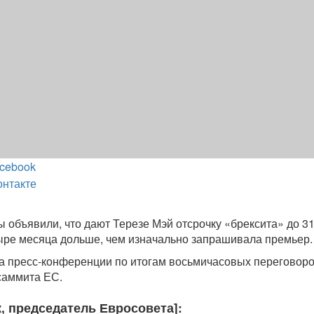
cebook
онтакте
 объявили, что дают Терезе Мэй отсрочку «брексита» до 3
тыре месяца дольше, чем изначально запрашивала премьер.
а пресс-конференции по итогам восьмичасовых переговоро
саммита ЕС.
, председатель Евросовета]: