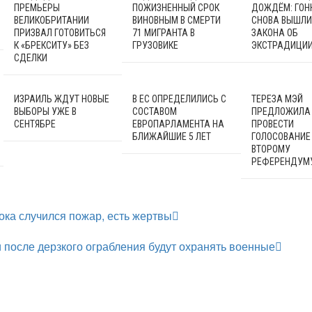
ПРЕМЬЕРЫ
ПОЖИЗНЕННЫЙ СРОК
ДОЖДЁМ: ГОН
ВЕЛИКОБРИТАНИИ
ВИНОВНЫМ В СМЕРТИ
СНОВА ВЫШЛИ
ПРИЗВАЛ ГОТОВИТЬСЯ
71 МИГРАНТА В
ЗАКОНА ОБ
К «БРЕКСИТУ» БЕЗ
ГРУЗОВИКЕ
ЭКСТРАДИЦИ
СДЕЛКИ
ИЗРАИЛЬ ЖДУТ НОВЫЕ
В ЕС ОПРЕДЕЛИЛИСЬ С
ТЕРЕЗА МЭЙ
ВЫБОРЫ УЖЕ В
СОСТАВОМ
ПРЕДЛОЖИЛА
СЕНТЯБРЕ
ЕВРОПАРЛАМЕНТА НА
ПРОВЕСТИ
БЛИЖАЙШИЕ 5 ЛЕТ
ГОЛОСОВАНИЕ
ВТОРОМУ
РЕФЕРЕНДУМ
ока случился пожар, есть жертвы
 после дерзкого ограбления будут охранять военные