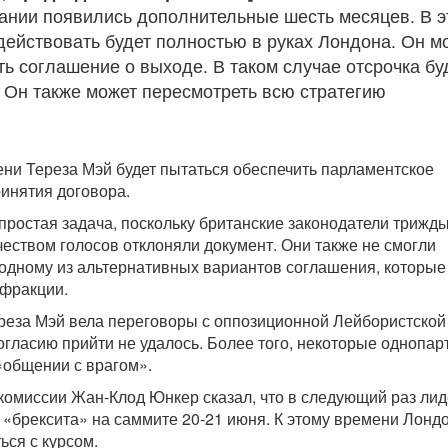
ании появились дополнительные шесть месяцев. В э
действовать будет полностью в руках Лондона. Он м
ь соглашение о выходе. В таком случае отсрочка бу
 Он также может пересмотреть всю стратегию
ени Тереза Мэй будет пытаться обеспечить парламентское
инятия договора.
епростая задача, поскольку британские законодатели трижд
ством голосов отклоняли документ. Они также не смогли
 одному из альтернативных вариантов соглашения, которые
 фракции.
реза Мэй вела переговоры с оппозиционной Лейбористской
согласию прийти не удалось. Более того, некоторые однопа
«общении с врагом».
омиссии Жан-Клод Юнкер сказал, что в следующий раз ли
 «брексита» на саммите 20-21 июня. К этому времени Лонд
ься с курсом.