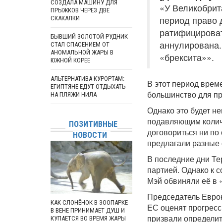
СОЗДАЛА МАШИНУ ДЛЯ
«У Великобрит
ПРЫЖКОВ ЧЕРЕЗ ДВЕ
период право 
СКАКАЛКИ
ратифицироват
БЫВШИЙ ЗОЛОТОЙ РУДНИК
аннулирована.
СТАЛ СПАСЕНИЕМ ОТ
АНОМАЛЬНОЙ ЖАРЫ В
«брексита»».
ЮЖНОЙ КОРЕЕ
АЛЬТЕРНАТИВА КУРОРТАМ:
В этот период врем
ЕГИПТЯНЕ ЕДУТ ОТДЫХАТЬ
большинство для пр
НА ПЛЯЖИ НИЛА
Однако это будет н
подавляющим количе
ПОЗИТИВНЫЕ
договориться ни по
НОВОСТИ
предлагали разные
В последние дни Те
партией. Однако к 
Мэй обвиняли её в 
Председатель Еврок
КАК СЛОНЁНОК В ЗООПАРКЕ
ЕС оценят прогресс
В ВЕНЕ ПРИНИМАЕТ ДУШ И
призвали определит
КУПАЕТСЯ ВО ВРЕМЯ ЖАРЫ