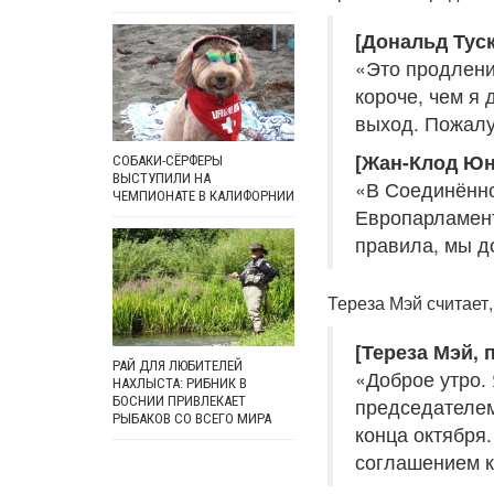
[Дональд Туск
«Это продлени
короче, чем я
выход. Пожалуй
[Жан-Клод Юн
СОБАКИ-СЁРФЕРЫ
ВЫСТУПИЛИ НА
«В Соединённо
ЧЕМПИОНАТЕ В КАЛИФОРНИИ
Европарламент
правила, мы д
Тереза Мэй считает,
[Тереза Мэй,
РАЙ ДЛЯ ЛЮБИТЕЛЕЙ
«Доброе утро. 
НАХЛЫСТА: РИБНИК В
БОСНИИ ПРИВЛЕКАЕТ
председателем
РЫБАКОВ СО ВСЕГО МИРА
конца октября
соглашением к