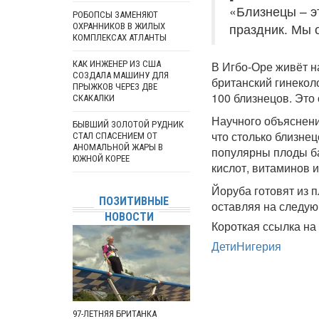
«Близнецы – э
РОБОПСЫ ЗАМЕНЯЮТ
праздник. Мы 
ОХРАННИКОВ В ЖИЛЫХ
КОМПЛЕКСАХ АТЛАНТЫ
КАК ИНЖЕНЕР ИЗ США
В Игбо-Оре живёт н
СОЗДАЛА МАШИНУ ДЛЯ
британский гинекол
ПРЫЖКОВ ЧЕРЕЗ ДВЕ
100 близнецов. Это
СКАКАЛКИ
Научного объяснени
БЫВШИЙ ЗОЛОТОЙ РУДНИК
что столько близне
СТАЛ СПАСЕНИЕМ ОТ
АНОМАЛЬНОЙ ЖАРЫ В
популярны плоды ба
ЮЖНОЙ КОРЕЕ
кислот, витаминов 
Йоруба готовят из п
ПОЗИТИВНЫЕ
оставляя на следую
НОВОСТИ
Короткая ссылка на 
Дети
Нигерия
97-ЛЕТНЯЯ БРИТАНКА