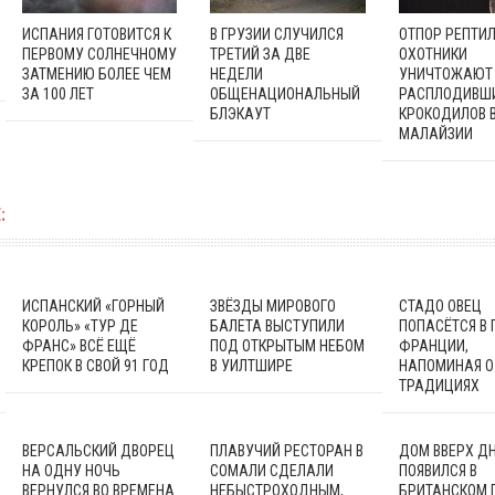
ИСПАНИЯ ГОТОВИТСЯ К
В ГРУЗИИ СЛУЧИЛСЯ
ОТПОР РЕПТИЛ
ПЕРВОМУ СОЛНЕЧНОМУ
ТРЕТИЙ ЗА ДВЕ
ОХОТНИКИ
ЗАТМЕНИЮ БОЛЕЕ ЧЕМ
НЕДЕЛИ
УНИЧТОЖАЮТ
ЗА 100 ЛЕТ
ОБЩЕНАЦИОНАЛЬНЫЙ
РАСПЛОДИВШ
БЛЭКАУТ
КРОКОДИЛОВ 
МАЛАЙЗИИ
:
ИСПАНСКИЙ «ГОРНЫЙ
ЗВЁЗДЫ МИРОВОГО
СТАДО ОВЕЦ
КОРОЛЬ» «ТУР ДЕ
БАЛЕТА ВЫСТУПИЛИ
ПОПАСЁТСЯ В
ФРАНС» ВСЁ ЕЩЁ
ПОД ОТКРЫТЫМ НЕБОМ
ФРАНЦИИ,
КРЕПОК В СВОЙ 91 ГОД
В УИЛТШИРЕ
НАПОМИНАЯ О
ТРАДИЦИЯХ
ВЕРСАЛЬСКИЙ ДВОРЕЦ
ПЛАВУЧИЙ РЕСТОРАН В
ДОМ ВВЕРХ Д
НА ОДНУ НОЧЬ
СОМАЛИ СДЕЛАЛИ
ПОЯВИЛСЯ В
ВЕРНУЛСЯ ВО ВРЕМЕНА
НЕБЫСТРОХОДНЫМ,
БРИТАНСКОМ 