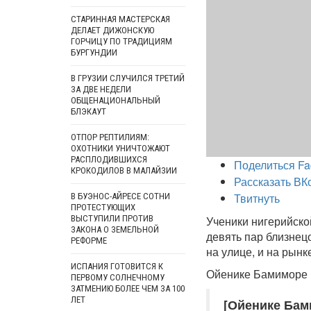
СТАРИННАЯ МАСТЕРСКАЯ
ДЕЛАЕТ ДИЖОНСКУЮ
ГОРЧИЦУ ПО ТРАДИЦИЯМ
БУРГУНДИИ
В ГРУЗИИ СЛУЧИЛСЯ ТРЕТИЙ
ЗА ДВЕ НЕДЕЛИ
ОБЩЕНАЦИОНАЛЬНЫЙ
БЛЭКАУТ
ОТПОР РЕПТИЛИЯМ:
ОХОТНИКИ УНИЧТОЖАЮТ
РАСПЛОДИВШИХСЯ
Поделиться Fa
КРОКОДИЛОВ В МАЛАЙЗИИ
Рассказать ВК
Твитнуть
В БУЭНОС-АЙРЕСЕ СОТНИ
ПРОТЕСТУЮЩИХ
ВЫСТУПИЛИ ПРОТИВ
Ученики нигерийско
ЗАКОНА О ЗЕМЕЛЬНОЙ
девять пар близнец
РЕФОРМЕ
на улице, и на рын
ИСПАНИЯ ГОТОВИТСЯ К
Ойенике Бамиморе 
ПЕРВОМУ СОЛНЕЧНОМУ
ЗАТМЕНИЮ БОЛЕЕ ЧЕМ ЗА 100
ЛЕТ
[Ойенике Бам