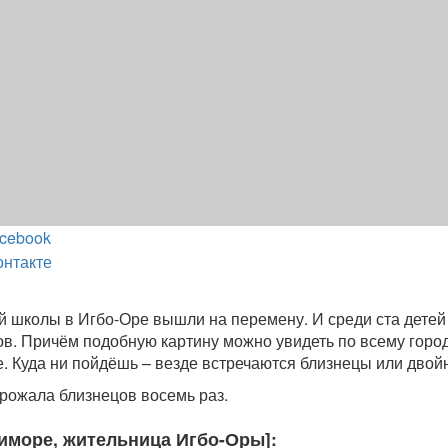
cebook
онтакте
й школы в Игбо-Оре вышли на перемену. И среди ста детей
ов. Причём подобную картину можно увидеть по всему город
ке. Куда ни пойдёшь – везде встречаются близнецы или двой
рожала близнецов восемь раз.
иморе, жительница Игбо-Оры]: