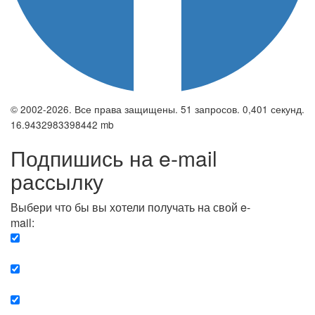
© 2002-2026. Все права защищены. 51 запросов. 0,401 секунд.
16.9432983398442 mb
Подпишись на e-mail
рассылку
Выбери что бы вы хотели получать на свой e-
mail:
Вечерняя. Каждый вечер вы получаете список
сюжетов, о важных и ключевых событиях в мире.
Еженедельная. Вы получаете полную картину о
событиях недели.
Позитив. Вы получается список сюжетов, которые