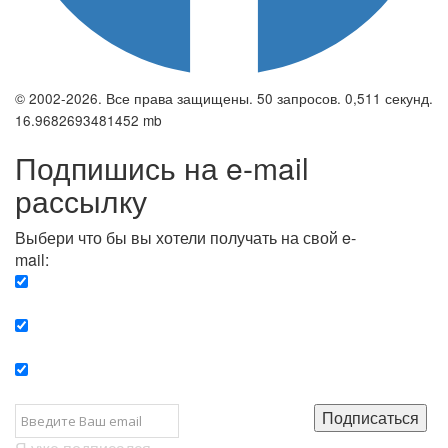
© 2002-2026. Все права защищены. 50 запросов. 0,511 секунд.
16.9682693481452 mb
Подпишись на e-mail
рассылку
Выбери что бы вы хотели получать на свой e-
mail:
Вечерняя. Каждый вечер вы получаете список
сюжетов, о важных и ключевых событиях в мире.
Еженедельная. Вы получаете полную картину о
событиях недели.
Позитив. Вы получается список сюжетов, которые
подарят вам позитивные эмоции и улучшат ваш сон.
Подписаться