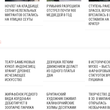
НОЧЛЕГ НА КЛАДБИЩЕ:
РУМЫНИЯ РАЗРЕШИЛА
СТУПЕНЬ РАК
СОТНИ НЕЛЕГАЛЬНЫХ
ОТСТРЕЛ ПОЧТИ 900
SPACEX, ВЕРО
МИГРАНТОВ ОСТАЛИСЬ
МЕДВЕДЕЙ В ГОД
ВРЕЗАЛАСЬ В 
НА УЛИЦАХ СЕУТЫ
ОСТАВИЛА НА
КРАТЕР
:
ТЕАТР БАМБУКОВЫХ
ДЕВУШКА ЛЁГКИМ
В ИСТОРИЧЕС
КУКОЛ: ИНДОНЕЗИЕЦ
ДВИЖЕНИЕМ ДЕЛАЕТ
МУЗЕЕ – ВЫСТ
ХРАНИТ ДРЕВНЕЕ
ИЗ ОДНОГО ПЛАТЬЯ
ФАРФОРОВЫ
ИСЧЕЗАЮЩЕЕ
ДВА
СТАТУЭТОК В
ИСКУССТВО
ПУШКИНА
ЖИРАФЁНОК РЕДКОГО
БРИТАНСКИЙ
ТВОРЧЕСТВО 
ВИДА КОРДОФАН
ХУДОЖНИК ОЖИВИЛ
В 3D: В МИЛАН
ДЕБЮТИРУЕТ В
КАЛИФОРНИЙСКИЕ
ОТКРЫЛАСЬ
ЗООПАРКЕ ПАРИЖА
ХОЛМЫ ДЕСЯТКАМИ
НЕОБЫЧНАЯ В