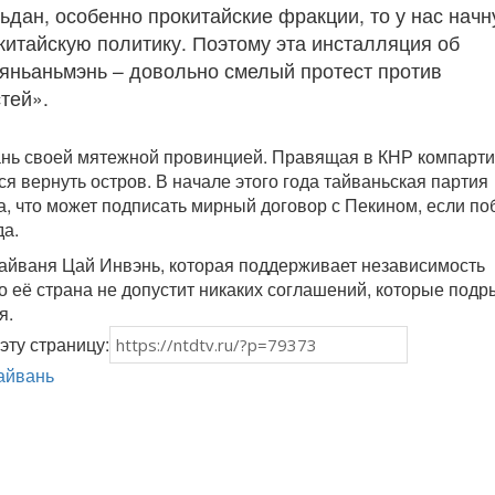
ьдан, особенно прокитайские фракции, то у нас начн
китайскую политику. Поэтому эта инсталляция об
Тяньаньмэнь – довольно смелый протест против
тей».
ань своей мятежной провинцией. Правящая в КНР компарт
я вернуть остров. В начале этого года тайваньская партия
, что может подписать мирный договор с Пекином, если по
да.
айваня Цай Инвэнь, которая поддерживает независимость
то её страна не допустит никаких соглашений, которые под
я.
эту страницу:
айвань