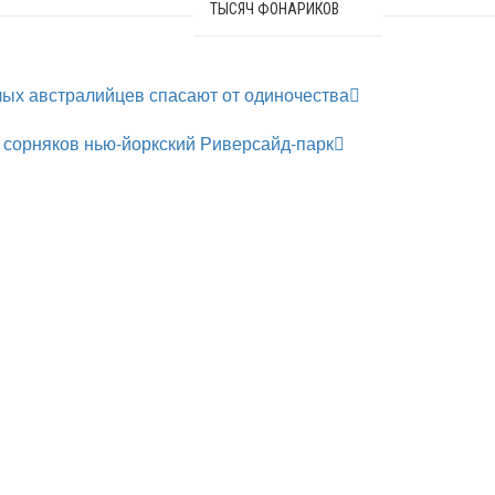
ТЫСЯЧ ФОНАРИКОВ
лых австралийцев спасают от одиночества
т сорняков нью-йоркский Риверсайд-парк