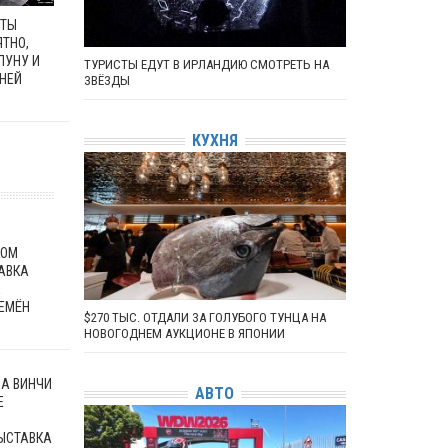
ЕТЫ
ЯТНО,
ЛУНУ И
ТУРИСТЫ ЕДУТ В ИРЛАНДИЮ СМОТРЕТЬ НА
 НЕЙ
ЗВЁЗДЫ
КУХНЯ
КОМ
АВКА
Х
РЕМЁН
$270 ТЫС. ОТДАЛИ ЗА ГОЛУБОГО ТУНЦА НА
НОВОГОДНЕМ АУКЦИОНЕ В ЯПОНИИ
ДА ВИНЧИ
АВТО
Е
ЫСТАВКА