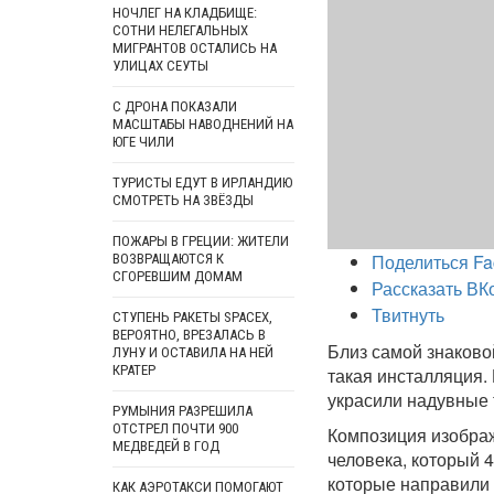
НОЧЛЕГ НА КЛАДБИЩЕ:
СОТНИ НЕЛЕГАЛЬНЫХ
МИГРАНТОВ ОСТАЛИСЬ НА
УЛИЦАХ СЕУТЫ
С ДРОНА ПОКАЗАЛИ
МАСШТАБЫ НАВОДНЕНИЙ НА
ЮГЕ ЧИЛИ
ТУРИСТЫ ЕДУТ В ИРЛАНДИЮ
СМОТРЕТЬ НА ЗВЁЗДЫ
ПОЖАРЫ В ГРЕЦИИ: ЖИТЕЛИ
Поделиться Fa
ВОЗВРАЩАЮТСЯ К
СГОРЕВШИМ ДОМАМ
Рассказать ВК
Твитнуть
СТУПЕНЬ РАКЕТЫ SPACEX,
ВЕРОЯТНО, ВРЕЗАЛАСЬ В
Близ самой знаково
ЛУНУ И ОСТАВИЛА НА НЕЙ
КРАТЕР
такая инсталляция.
украсили надувные 
РУМЫНИЯ РАЗРЕШИЛА
ОТСТРЕЛ ПОЧТИ 900
Композиция изображ
МЕДВЕДЕЙ В ГОД
человека, который 
которые направили 
КАК АЭРОТАКСИ ПОМОГАЮТ