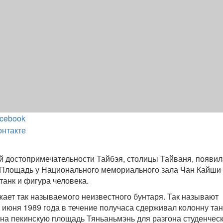
cebook
онтакте
й достопримечательности Тайбэя, столицы Тайваня, появил
 Площадь у Национального мемориального зала Чан Кайши
танк и фигура человека.
ает так называемого неизвестного бунтаря. Так называют
4 июня 1989 года в течение получаса сдерживал колонну тан
на пекинскую площадь Тяньаньмэнь для разгона студенчес