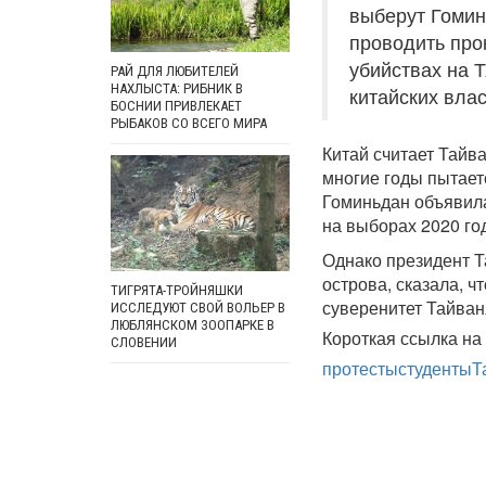
выберут Гомин
проводить про
убийствах на 
РАЙ ДЛЯ ЛЮБИТЕЛЕЙ
НАХЛЫСТА: РИБНИК В
китайских влас
БОСНИИ ПРИВЛЕКАЕТ
РЫБАКОВ СО ВСЕГО МИРА
Китай считает Тайв
многие годы пытаетс
Гоминьдан объявила
на выборах 2020 го
Однако президент Т
острова, сказала, ч
ТИГРЯТА-ТРОЙНЯШКИ
суверенитет Тайван
ИССЛЕДУЮТ СВОЙ ВОЛЬЕР В
ЛЮБЛЯНСКОМ ЗООПАРКЕ В
Короткая ссылка на 
СЛОВЕНИИ
протесты
студенты
Т