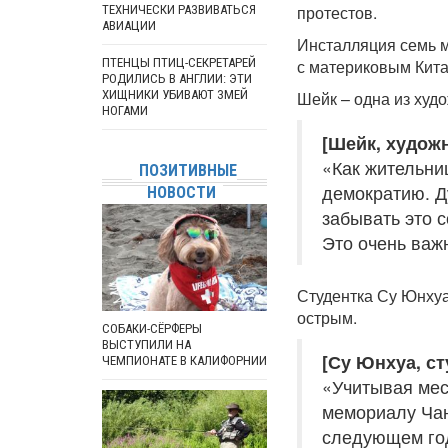
протестов.
ТЕХНИЧЕСКИ РАЗВИВАТЬСЯ
АВИАЦИИ
Инсталляция семь м
ПТЕНЦЫ ПТИЦ-СЕКРЕТАРЕЙ
с материковым Кита
РОДИЛИСЬ В АНГЛИИ: ЭТИ
ХИЩНИКИ УБИВАЮТ ЗМЕЙ
Шейк – одна из худ
НОГАМИ
[Шейк, художн
«Как жительни
ПОЗИТИВНЫЕ
демократию. Д
НОВОСТИ
забывать это с
Это очень важ
Студентка Су Юнхуа
острым.
СОБАКИ-СЁРФЕРЫ
ВЫСТУПИЛИ НА
[Су Юнхуа, ст
ЧЕМПИОНАТЕ В КАЛИФОРНИИ
«Учитывая мес
мемориалу Чан
следующем год