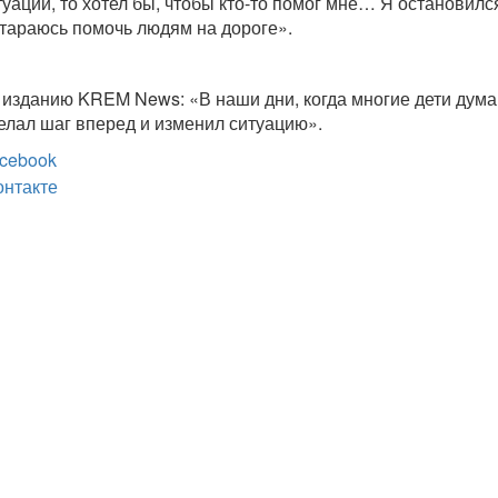
туации, то хотел бы, чтобы кто-то помог мне… Я остановилс
 стараюсь помочь людям на дороге».
 изданию KREM News: «В наши дни, когда многие дети дум
делал шаг вперед и изменил ситуацию».
cebook
онтакте