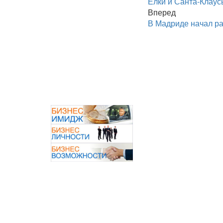
Ёлки и Санта-Клаусы
Вперед
В Мадриде начал ра