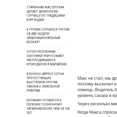
СТАРИННАЯ МАСТЕРСКАЯ
ДЕЛАЕТ ДИЖОНСКУЮ
ГОРЧИЦУ ПО ТРАДИЦИЯМ
БУРГУНДИИ
В ГРУЗИИ СЛУЧИЛСЯ ТРЕТИЙ
ЗА ДВЕ НЕДЕЛИ
ОБЩЕНАЦИОНАЛЬНЫЙ
БЛЭКАУТ
ОТПОР РЕПТИЛИЯМ:
ОХОТНИКИ УНИЧТОЖАЮТ
РАСПЛОДИВШИХСЯ
КРОКОДИЛОВ В МАЛАЙЗИИ
В БУЭНОС-АЙРЕСЕ СОТНИ
Макс не стал, как д
ПРОТЕСТУЮЩИХ
ВЫСТУПИЛИ ПРОТИВ
поэтому выскочил и
ЗАКОНА О ЗЕМЕЛЬНОЙ
помощь. Водитель бы
РЕФОРМЕ
уровень сахара в к
ИСПАНИЯ ГОТОВИТСЯ К
Через несколько ми
ПЕРВОМУ СОЛНЕЧНОМУ
ЗАТМЕНИЮ БОЛЕЕ ЧЕМ ЗА 100
Когда Макса спроси
ЛЕТ