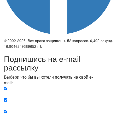
© 2002-2026. Все права защищены. 52 запросов. 0,402 секунд.
16.9046249389652 mb
Подпишись на e-mail
рассылку
Выбери что бы вы хотели получать на свой e-
mail:
Вечерняя. Каждый вечер вы получаете список
сюжетов, о важных и ключевых событиях в мире.
Еженедельная. Вы получаете полную картину о
событиях недели.
Позитив. Вы получается список сюжетов, которые